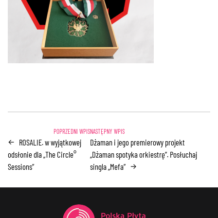
ROSALIE. w wyjątkowej
Dżaman i jego premierowy projekt
←
odsłonie dla „The Circle°
„Dżaman spotyka orkiestrę”. Posłuchaj
Sessions”
singla „Mefa”
→