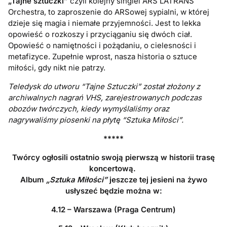
„Tajne sztuczki”
czyli kolejny singiel ARS LATRANS
Orchestra, to zaproszenie do ARSowej sypialni, w której
dzieje się magia i niemałe przyjemności. Jest to lekka
opowieść o rozkoszy i przyciąganiu się dwóch ciał.
Opowieść o namiętności i pożądaniu, o cielesności i
metafizyce. Zupełnie wprost, nasza historia o sztuce
miłości, gdy nikt nie patrzy.
Teledysk do utworu “Tajne Sztuczki” został złożony z
archiwalnych nagrań VHS, zarejestrowanych podczas
obozów twórczych, kiedy wymyślaliśmy oraz
nagrywaliśmy piosenki na płytę “Sztuka Miłości”.
*****
Twórcy ogłosili ostatnio swoją
pierwszą w historii trasę
koncertową.
Album
„Sztuka Miłości”
jeszcze tej jesieni na żywo
usłyszeć będzie można w:
4.12 – Warszawa (Praga Centrum)