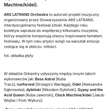
Machine/kidei)
.
ARS LATRANS Orchestra
to autorski projekt muzyczny
organizowany przez Stowarzyszenie ARS LATRANS,
interdyscyplinarny festiwal sztuki. Każdego roku
kolektyw zaprasza do współpracy kilkunastu muzyków,
którzy wspólnie komponują utwory inspirowane tematem
festiwalu. W tym roku artyści wzięli na warsztat emocje
rodzące się w obliczu miłości.
fot. okładka płyty
W składzie Orkiestry usłyszymy między innymi takich
wykonawców jak:
Bass Astral
[Kuba
Tracz],
runforrest
[Grzegorz Wardęga],
Odet
[Aleksandra
Dąbrowska],
dybiński
[Nikodem
Dybiński],
Gypsy and the
Acid Queen
[Kuba Jaworski],
Clock
Machine/kidei
[Jakub
Wojtas i
Piotr Wykurz].