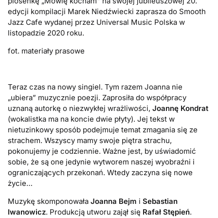
piosenkę „Mówię kocham” na swojej jubileuszowej 20.
edycji kompilacji Marek Niedźwiecki zaprasza do Smooth
Jazz Cafe wydanej przez Universal Music Polska w
listopadzie 2020 roku.
fot. materiały prasowe
Teraz czas na nowy singiel. Tym razem Joanna nie
„ubiera” muzycznie poezji. Zaprosiła do współpracy
uznaną autorkę o niezwykłej wrażliwości,
Joannę Kondrat
(wokalistka ma na koncie dwie płyty). Jej tekst w
nietuzinkowy sposób podejmuje temat zmagania się ze
strachem. Wszyscy mamy swoje piętra strachu,
pokonujemy je codziennie. Ważne jest, by uświadomić
sobie, że są one jedynie wytworem naszej wyobraźni i
ograniczających przekonań. Wtedy zaczyna się nowe
życie…
Muzykę skomponowała
Joanna Bejm
i
Sebastian
Iwanowicz
. Produkcją utworu zajął się
Rafał Stępień
.