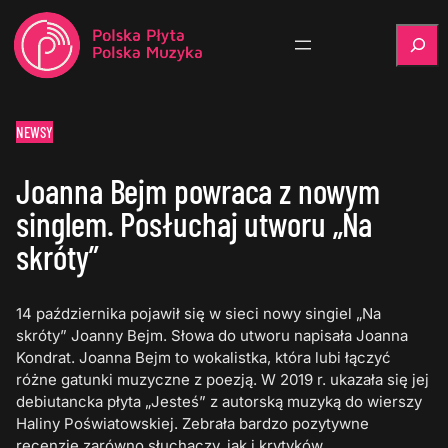
Szukaj
NEWSY
Joanna Bejm powraca z nowym
singlem. Posłuchaj utworu „Na
skróty”
14 października pojawił się w sieci nowy singiel „Na
skróty” Joanny Bejm. Słowa do utworu napisała Joanna
Kondrat. Joanna Bejm to wokalistka, która lubi łączyć
różne gatunki muzyczne z poezją. W 2019 r. ukazała się jej
debiutancka płyta „Jesteś” z autorską muzyką do wierszy
Haliny Poświatowskiej. Zebrała bardzo pozytywne
recenzje zarówno słuchaczy, jak i krytyków.…