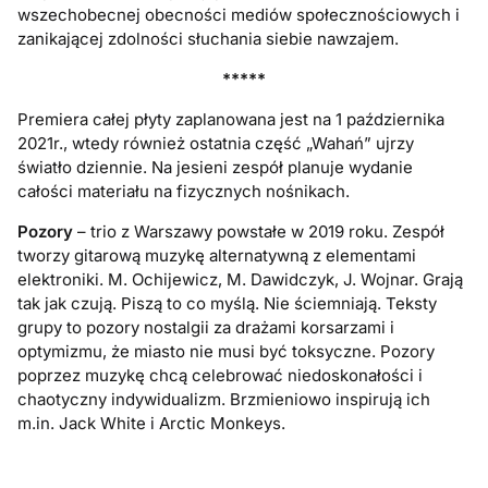
wszechobecnej obecności mediów społecznościowych i
zanikającej zdolności słuchania siebie nawzajem.
*****
Premiera całej płyty zaplanowana jest na 1 października
2021r., wtedy również ostatnia część „Wahań” ujrzy
światło dziennie. Na jesieni zespół planuje wydanie
całości materiału na fizycznych nośnikach.
Pozory
– trio z Warszawy powstałe w 2019 roku. Zespół
tworzy gitarową muzykę alternatywną z elementami
elektroniki. M. Ochijewicz, M. Dawidczyk, J. Wojnar. Grają
tak jak czują. Piszą to co myślą. Nie ściemniają. Teksty
grupy to pozory nostalgii za drażami korsarzami i
optymizmu, że miasto nie musi być toksyczne. Pozory
poprzez muzykę chcą celebrować niedoskonałości i
chaotyczny indywidualizm. Brzmieniowo inspirują ich
m.in. Jack White i Arctic Monkeys.