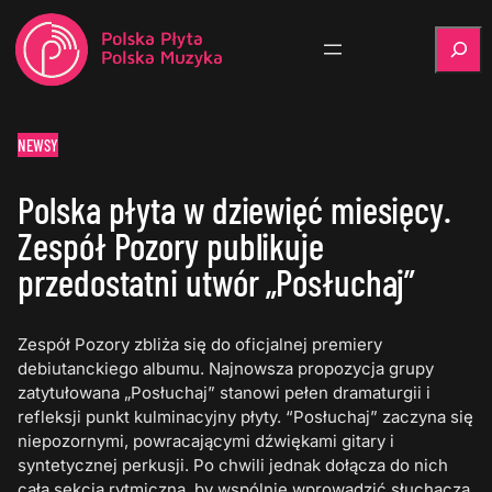
Szukaj
NEWSY
Polska płyta w dziewięć miesięcy.
Zespół Pozory publikuje
przedostatni utwór „Posłuchaj”
Zespół Pozory zbliża się do oficjalnej premiery
debiutanckiego albumu. Najnowsza propozycja grupy
zatytułowana „Posłuchaj” stanowi pełen dramaturgii i
refleksji punkt kulminacyjny płyty. “Posłuchaj” zaczyna się
niepozornymi, powracającymi dźwiękami gitary i
syntetycznej perkusji. Po chwili jednak dołącza do nich
cała sekcja rytmiczna, by wspólnie wprowadzić słuchacza