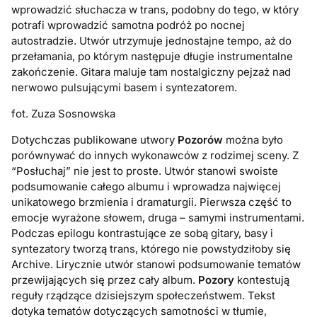
wprowadzić słuchacza w trans, podobny do tego, w który
potrafi wprowadzić samotna podróż po nocnej
autostradzie. Utwór utrzymuje jednostajne tempo, aż do
przełamania, po którym następuje długie instrumentalne
zakończenie. Gitara maluje tam nostalgiczny pejzaż nad
nerwowo pulsującymi basem i syntezatorem.
fot. Zuza Sosnowska
Dotychczas publikowane utwory
Pozorów
można było
porównywać do innych wykonawców z rodzimej sceny. Z
“Posłuchaj” nie jest to proste. Utwór stanowi swoiste
podsumowanie całego albumu i wprowadza najwięcej
unikatowego brzmienia i dramaturgii. Pierwsza część to
emocje wyrażone słowem, druga – samymi instrumentami.
Podczas epilogu kontrastujące ze sobą gitary, basy i
syntezatory tworzą trans, którego nie powstydziłoby się
Archive. Lirycznie utwór stanowi podsumowanie tematów
przewijających się przez cały album.
Pozory
kontestują
reguły rządzące dzisiejszym społeczeństwem. Tekst
dotyka tematów dotyczących samotności w tłumie,