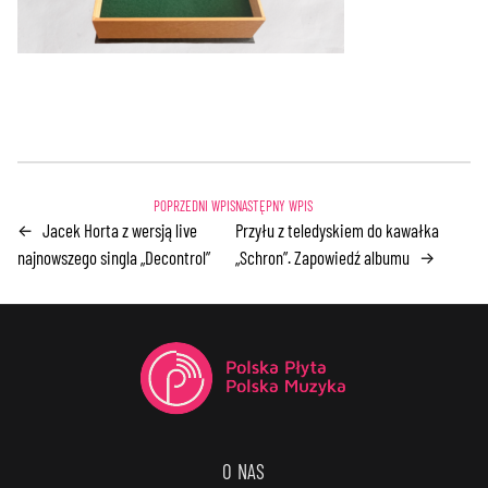
Jacek Horta z wersją live
Przyłu z teledyskiem do kawałka
←
najnowszego singla „Decontrol”
„Schron”. Zapowiedź albumu
→
O NAS