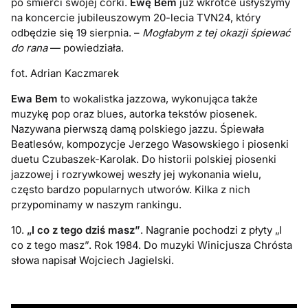
po śmierci swojej córki.
Ewę Bem
już wkrótce usłyszymy
na koncercie jubileuszowym 20-lecia TVN24, który
odbędzie się 19 sierpnia. –
Mogłabym z tej okazji śpiewać
do rana
— powiedziała.
fot. Adrian Kaczmarek
Ewa Bem
to wokalistka jazzowa, wykonująca także
muzykę pop oraz blues, autorka tekstów piosenek.
Nazywana pierwszą damą polskiego jazzu. Śpiewała
Beatlesów, kompozycje Jerzego Wasowskiego i piosenki
duetu Czubaszek-Karolak. Do historii polskiej piosenki
jazzowej i rozrywkowej weszły jej wykonania wielu,
często bardzo popularnych utworów. Kilka z nich
przypominamy w naszym rankingu.
10.
„I co z tego dziś masz”
. Nagranie pochodzi z płyty „I
co z tego masz”. Rok 1984. Do muzyki Winicjusza Chrósta
słowa napisał Wojciech Jagielski.