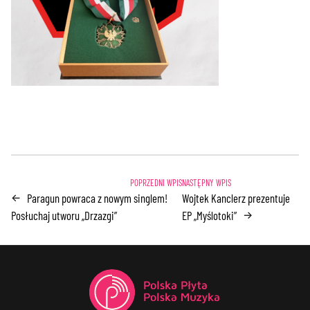
Paragun powraca z nowym singlem!
Wojtek Kanclerz prezentuje
←
Posłuchaj utworu „Drzazgi”
EP „Myślotoki”
→