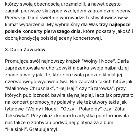
którzy swoją obecnością urozmaicili, a nawet często
zagrali pierwsze skrzypce względem zagranicznej sceny.
Pierwszy dzień świetnie wprowadził festiwalowiczów w
klimat wydarzenia. My wybraliśmy dla Was
trzy najlepsze
polskie koncerty pierwszego dnia
, które pokazały jakość i
dobrą kondycję polskiej sceny koncertowej.
3.
Daria Zawiałow
Promująca swój najnowszy krążek “Wojny i Noce”, Daria
zaprezentowała w chorzowskim parku swoje najbardziej
znane utwory jak i te, które pozwolą poczuć klimat jej
czerwcowego wydawnictwa. Nie zabrakło takich hitów jak
“Malinowy Chruśniak”, “Hej Hej!” czy “Szarówka”, przy
których publiczność bawiła się najlepiej, lecz jak przystało
na koncert promocyjny pojawiły się też utwory takie jak
tytułowe “Wojny i Noce”, “Oczy – Polaroidy” czy “Żółta
Taksówka”. Przy okazji koncertu artystka poinformowała
nas także o zdobyciu podwójnej platyna za album
“Helsinki”. Gratulujemy!