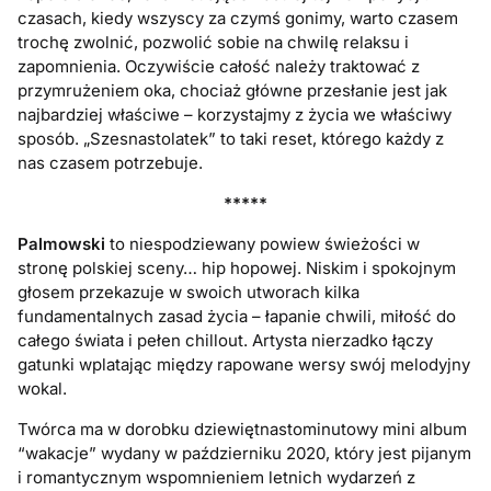
czasach, kiedy wszyscy za czymś gonimy, warto czasem
trochę zwolnić, pozwolić sobie na chwilę relaksu i
zapomnienia. Oczywiście całość należy traktować z
przymrużeniem oka, chociaż główne przesłanie jest jak
najbardziej właściwe – korzystajmy z życia we właściwy
sposób. „Szesnastolatek” to taki reset, którego każdy z
nas czasem potrzebuje.
*****
Palmowski
to niespodziewany powiew świeżości w
stronę polskiej sceny… hip hopowej. Niskim i spokojnym
głosem przekazuje w swoich utworach kilka
fundamentalnych zasad życia – łapanie chwili, miłość do
całego świata i pełen chillout. Artysta nierzadko łączy
gatunki wplatając między rapowane wersy swój melodyjny
wokal.
Twórca ma w dorobku dziewiętnastominutowy mini album
“wakacje” wydany w październiku 2020, który jest pijanym
i romantycznym wspomnieniem letnich wydarzeń z