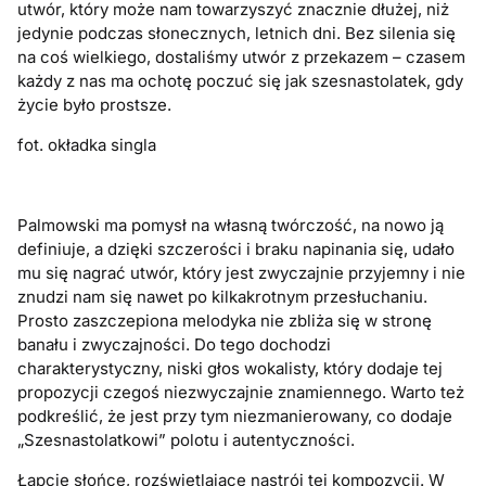
utwór, który może nam towarzyszyć znacznie dłużej, niż
jedynie podczas słonecznych, letnich dni. Bez silenia się
na coś wielkiego, dostaliśmy utwór z przekazem – czasem
każdy z nas ma ochotę poczuć się jak szesnastolatek, gdy
życie było prostsze.
fot. okładka singla
Palmowski ma pomysł na własną twórczość, na nowo ją
definiuje, a dzięki szczerości i braku napinania się, udało
mu się nagrać utwór, który jest zwyczajnie przyjemny i nie
znudzi nam się nawet po kilkakrotnym przesłuchaniu.
Prosto zaszczepiona melodyka nie zbliża się w stronę
banału i zwyczajności. Do tego dochodzi
charakterystyczny, niski głos wokalisty, który dodaje tej
propozycji czegoś niezwyczajnie znamiennego. Warto też
podkreślić, że jest przy tym niezmanierowany, co dodaje
„Szesnastolatkowi” polotu i autentyczności.
Łapcie słońce, rozświetlające nastrój tej kompozycji. W