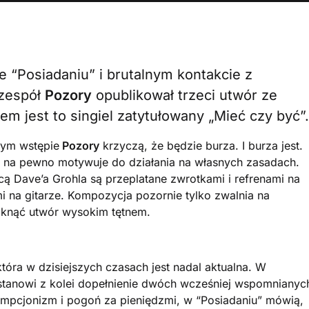
e “Posiadaniu” i brutalnym kontakcie z
 zespół
Pozory
opublikował trzeci utwór ze
em jest to singiel zatytułowany „Mieć czy być”.
mym wstępie
Pozory
krzyczą, że będzie burza. I burza jest.
uż na pewno motywuje do działania na własnych zasadach.
ą Dave’a Grohla są przeplatane zwrotkami i refrenami na
 na gitarze. Kompozycja pozornie tylko zwalnia na
mknąć utwór wysokim tętnem.
tóra w dzisiejszych czasach jest nadal aktualna. W
stanowi z kolei dopełnienie dwóch wcześniej wspomnianyc
umpcjonizm i pogoń za pieniędzmi, w “Posiadaniu” mówią,