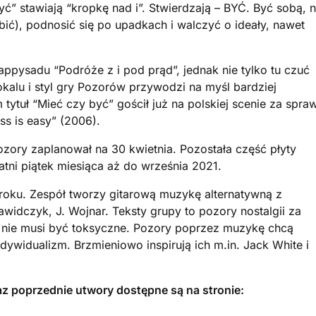
yć” stawiają “kropkę nad i”. Stwierdzają – BYĆ. Być sobą, n
ubić), podnosić się po upadkach i walczyć o ideały, nawet
ppysadu “Podróże z i pod prąd”, jednak nie tylko tu czuć
kalu i styl gry Pozorów przywodzi na myśl bardziej
ytuł “Mieć czy być” gościł już na polskiej scenie za spra
ss is easy” (2006).
ozory zaplanował na 30 kwietnia. Pozostała część płyty
tni piątek miesiąca aż do września 2021.
roku. Zespół tworzy gitarową muzykę alternatywną z
awidczyk, J. Wojnar. Teksty grupy to pozory nostalgii za
o nie musi być toksyczne. Pozory poprzez muzykę chcą
dywidualizm. Brzmieniowo inspirują ich m.in. Jack White i
raz poprzednie utwory dostępne są na stronie: