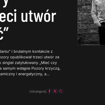
zeci utwór
ć”
aniu” i brutalnym kontakcie z
ozory opublikował trzeci utwór ze
to singiel zatytułowany „Mieć czy
 na samym wstępie Pozory krzyczą,
ynamiczny i energetyczny, a…
Udostępnij: