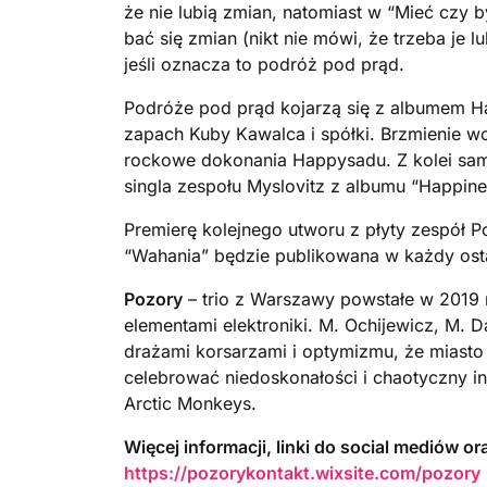
że nie lubią zmian, natomiast w “Mieć czy b
bać się zmian (nikt nie mówi, że trzeba je l
jeśli oznacza to podróż pod prąd.
Podróże pod prąd kojarzą się z albumem Ha
zapach Kuby Kawalca i spółki. Brzmienie wo
rockowe dokonania Happysadu. Z kolei sam t
singla zespołu Myslovitz z albumu “Happine
Premierę kolejnego utworu z płyty zespół P
“Wahania” będzie publikowana w każdy osta
Pozory
– trio z Warszawy powstałe w 2019 
elementami elektroniki. M. Ochijewicz, M. D
drażami korsarzami i optymizmu, że miast
celebrować niedoskonałości i chaotyczny in
Arctic Monkeys.
Więcej informacji, linki do social mediów o
https://pozorykontakt.wixsite.com/pozory