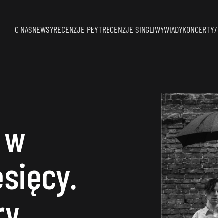
O NAS
NEWSY
RECENZJE PŁYT
RECENZJE SINGLI
WYWIADY
KONCERTY/
 w
sięcy.
ry