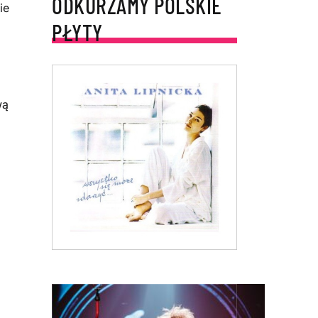
ODKURZAMY POLSKIE
ie
PŁYTY
wą