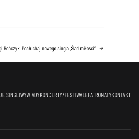
i Bończyk. Posłuchaj nowego singla „Ślad miłości”
→
E SINGLI
WYWIADY
KONCERTY/FESTIWALE
PATRONATY
KONTAKT