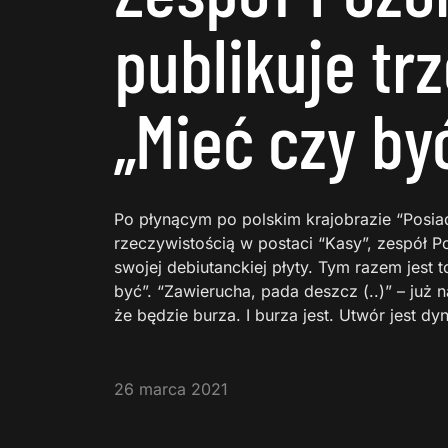
publikuje tr
„Mieć czy by
Po płynącym po polskim krajobrazie “Posiad
rzeczywistością w postaci “Kasy”, zespół P
swojej debiutanckiej płyty. Tym razem jest 
być”. “Zawierucha, pada deszcz (..)” – już
że będzie burza. I burza jest. Utwór jest d
26 marca 2021