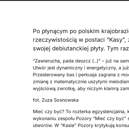
Po płynącym po polskim krajobrazi
rzeczywistością w postaci “Kasy”,
swojej debiutanckiej płyty. Tym raz
“Zawierucha, pada deszcz (..)” – już na sa
Utwór jest dynamiczny i energetyczny, a j
Przesterowany bas i perkusja zagrana z moc
zmianę z matematycznie uszytymi melodiami
wyjściową zwrotkę, aby niczym klamrą za
fot. Zuza Sosnowska
Mieć czy być? To rozterka egzystencjalna, k
wykonaniu zespołu Pozory “Mieć czy być” 
utworów. W “Kasie” Pozory krytykują kons