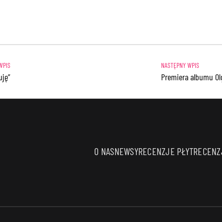
uję”
Premiera albumu Olg
O NAS
NEWSY
RECENZJE PŁYT
RECENZJ