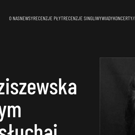
O NAS
NEWSY
RECENZJE PŁYT
RECENZJE SINGLI
WYWIADY
KONCERTY/
ziszewska
wym
słuchaj