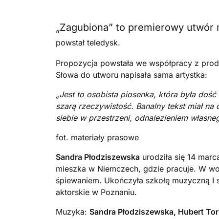
„Zagubiona” to premierowy utwór m
powstał teledysk.
Propozycja powstała we współpracy z pr
Słowa do utworu napisała sama artystka:
„Jest to osobista piosenka, która była doś
szarą rzeczywistość. Banalny tekst miał na 
siebie w przestrzeni, odnalezieniem własneg
fot. materiały prasowe
Sandra Płodziszewska
urodziła się 14 marc
mieszka w Niemczech, gdzie pracuje. W woln
śpiewaniem. Ukończyła szkołę muzyczną I s
aktorskie w Poznaniu.
Muzyka:
Sandra Płodziszewska, Hubert To