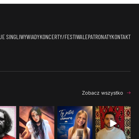
E SINGLI
WYWIADY
KONCERTY/FESTIWALE
PATRONATY
KONTAKT
Zobacz wszystko