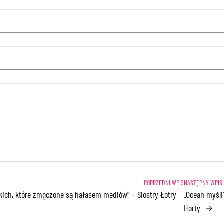
kich, które zmęczone są hałasem mediów” – Siostry Łotry
„Ocean myśli
Horty
→