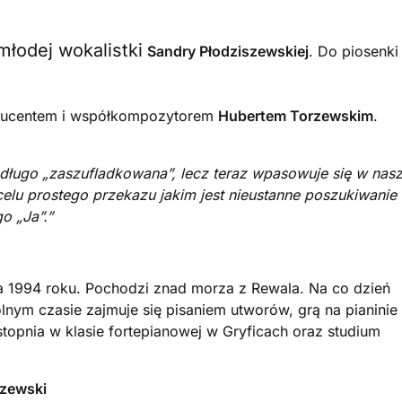
łodej wokalistki
Sandry P
łodziszewskiej
.
Do piosenki
oducentem i współkompozytorem
Hubertem Torzewskim
.
ć długo „zaszufladkowana”, lecz teraz wpasowuje się w nas
celu prostego przekazu jakim jest nieustanne poszukiwanie
o „Ja”.”
a 1994 roku. Pochodzi znad morza z Rewala. Na co dzień
ym czasie zajmuje się pisaniem utworów, grą na pianinie 
topnia w klasie fortepianowej w Gryficach oraz studium
rzewski