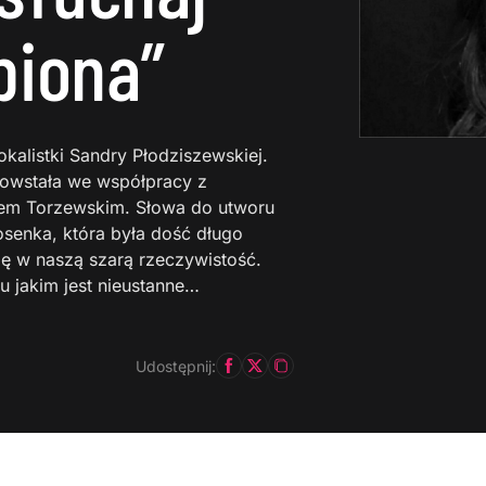
biona”
kalistki Sandry Płodziszewskiej.
powstała we współpracy z
em Torzewskim. Słowa do utworu
iosenka, która była dość długo
ię w naszą szarą rzeczywistość.
u jakim jest nieustanne…
Udostępnij: