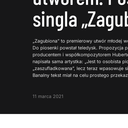
singla „Zagu
„Zagubiona” to premierowy utwór młodej wo
Do piosenki powstał teledysk. Propozycja 
producentem i współkompozytorem Hubert
napisała sama artystka: „Jest to osobista p
„zaszufladkowana”, lecz teraz wpasowuje s
Banalny tekst miał na celu prostego przekaz
11 marca 2021