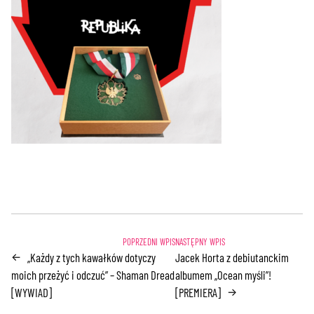
„Każdy z tych kawałków dotyczy
Jacek Horta z debiutanckim
←
moich przeżyć i odczuć” – Shaman Dread
albumem „Ocean myśli”!
[WYWIAD]
[PREMIERA]
→