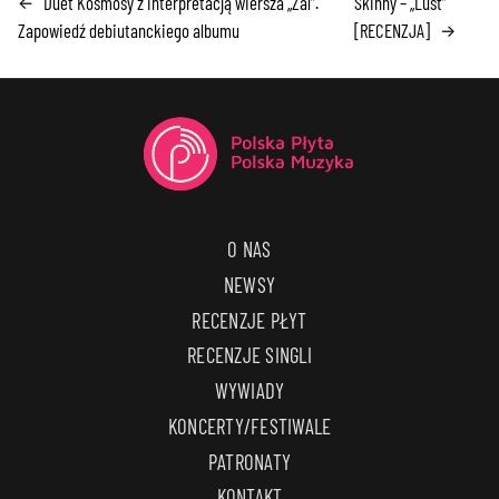
Duet Kosmosy z interpretacją wiersza „Żal”.
Skinny – „Lust”
←
Zapowiedź debiutanckiego albumu
[RECENZJA]
→
O NAS
NEWSY
RECENZJE PŁYT
RECENZJE SINGLI
WYWIADY
KONCERTY/FESTIWALE
PATRONATY
KONTAKT