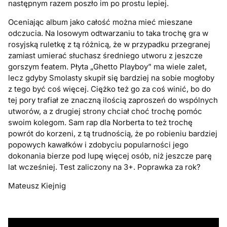
następnym razem poszło im po prostu lepiej.
Oceniając album jako całość można mieć mieszane
odczucia. Na losowym odtwarzaniu to taka trochę gra w
rosyjską ruletkę z tą różnicą, że w przypadku przegranej
zamiast umierać słuchasz średniego utworu z jeszcze
gorszym featem. Płyta „Ghetto Playboy” ma wiele zalet,
lecz gdyby Smolasty skupił się bardziej na sobie mogłoby
z tego być coś więcej. Ciężko też go za coś winić, bo do
tej pory trafiał ze znaczną ilością zaproszeń do wspólnych
utworów, a z drugiej strony chciał choć trochę pomóc
swoim kolegom. Sam rap dla Norberta to też trochę
powrót do korzeni, z tą trudnością, że po robieniu bardziej
popowych kawałków i zdobyciu popularności jego
dokonania bierze pod lupę więcej osób, niż jeszcze parę
lat wcześniej. Test zaliczony na 3+. Poprawka za rok?
Mateusz Kiejnig