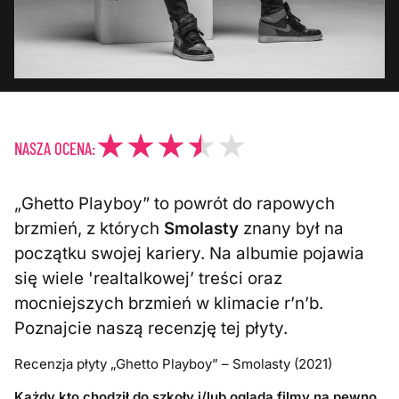
NASZA OCENA:
„Ghetto Playboy” to powrót do rapowych
brzmień, z których
Smolasty
znany był na
początku swojej kariery. Na albumie pojawia
się wiele 'realtalkowej’ treści oraz
mocniejszych brzmień w klimacie r’n’b.
Poznajcie naszą recenzję tej płyty.
Recenzja płyty „Ghetto Playboy” – Smolasty (2021)
Każdy kto chodził do szkoły i/lub ogląda filmy na pewno