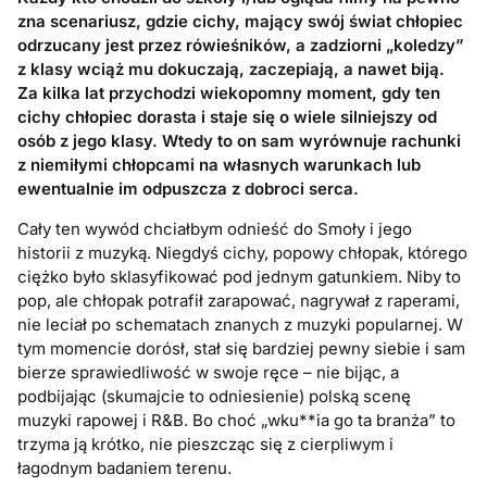
zna scenariusz, gdzie cichy, mający swój świat chłopiec
odrzucany jest przez rówieśników, a zadziorni „koledzy”
z klasy wciąż mu dokuczają, zaczepiają, a nawet biją.
Za kilka lat przychodzi wiekopomny moment, gdy ten
cichy chłopiec dorasta i staje się o wiele silniejszy od
osób z jego klasy.
Wtedy to on sam wyrównuje rachunki
z niemiłymi chłopcami na własnych warunkach lub
ewentualnie im odpuszcza z dobroci serca.
Cały ten wywód chciałbym odnieść do Smoły i jego
historii z muzyką. Niegdyś cichy, popowy chłopak, którego
ciężko było sklasyfikować pod jednym gatunkiem. Niby to
pop, ale chłopak potrafił zarapować, nagrywał z raperami,
nie leciał po schematach znanych z muzyki popularnej. W
tym momencie dorósł, stał się bardziej pewny siebie i sam
bierze sprawiedliwość w swoje ręce – nie bijąc, a
podbijając (skumajcie to odniesienie) polską scenę
muzyki rapowej i R&B. Bo choć „wku**ia go ta branża” to
trzyma ją krótko, nie pieszcząc się z cierpliwym i
łagodnym badaniem terenu.