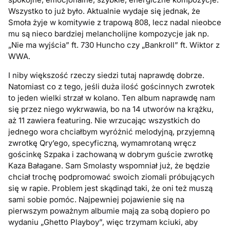
Wszystko to już było. Aktualnie wydaje się jednak, że
Smoła żyje w komitywie z trapową 808, lecz nadal nieobce
mu są nieco bardziej melancholijne kompozycje jak np.
„Nie ma wyjścia” ft. 730 Huncho czy „Bankroll” ft. Wiktor z
WWA.
I niby większość rzeczy siedzi tutaj naprawdę dobrze.
Natomiast co z tego, jeśli duża ilość gościnnych zwrotek
to jeden wielki strzał w kolano. Ten album naprawdę nam
się przez niego wykrwawia, bo na 14 utworów na krążku,
aż 11 zawiera featuring. Nie wrzucając wszystkich do
jednego wora chciałbym wyróżnić melodyjną, przyjemną
zwrotkę Qry’ego, specyficzną, wymamrotaną wręcz
gościnkę Szpaka i zachowaną w dobrym guście zwrotkę
Kaza Bałagane. Sam Smolasty wspomniał już, że będzie
chciał trochę podpromować swoich ziomali próbujących
się w rapie. Problem jest skądinąd taki, że oni też muszą
sami sobie pomóc. Najpewniej pojawienie się na
pierwszym poważnym albumie mają za sobą dopiero po
wydaniu „Ghetto Playboy”, więc trzymam kciuki, aby