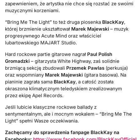
zapewnieniem, że artystka nie chce się rozstać ze swoimi
muzycznymi korzeniami.
“Bring Me The Light” to też druga piosenka
BlackKay
,
której brzmienie ukształtował
Marek Majewski
– muzyk
progresywnego Acute Mind oraz właściciel
lubartowskiego MAJART Studio.
Hard rockowe partie gitarowe nagrał
Paul Polish
Gromadzki
– gitarzysta White Highway, zaś solidnie
brzmiącą sekcję zbudowali
Przemek Pawlas
(perkusja)
oraz wspomniany
Marek Majewski
(gitara basowa). Na
pianinie zagrała sama
BlackKay
, a całość została
okraszona klimatycznym teledyskiem zrealizowanym
przez ekipę Apel Records.
Jeśli lubicie klasyczne rockowe ballady z
sentymentalnym, ale i mocnym wokalem – “Bring Me The
Light” spełni Wasze oczekiwania.
Zachęcamy do sprawdzenia fanpage BlackKay na
Facebooku:
https://www.facebook.com/BlackKayOfficial