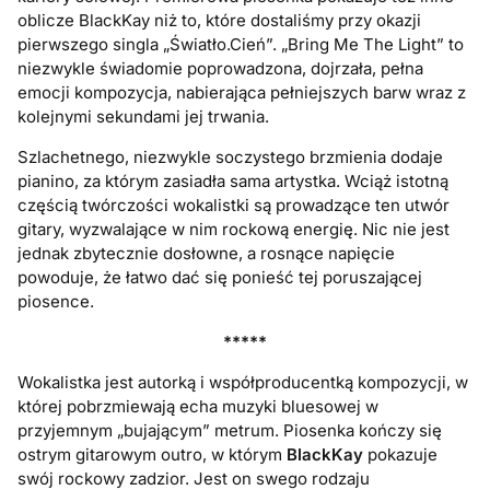
oblicze BlackKay niż to, które dostaliśmy przy okazji
pierwszego singla „Światło.Cień”. „Bring Me The Light” to
niezwykle świadomie poprowadzona, dojrzała, pełna
emocji kompozycja, nabierająca pełniejszych barw wraz z
kolejnymi sekundami jej trwania.
Szlachetnego, niezwykle soczystego brzmienia dodaje
pianino, za którym zasiadła sama artystka. Wciąż istotną
częścią twórczości wokalistki są prowadzące ten utwór
gitary, wyzwalające w nim rockową energię. Nic nie jest
jednak zbytecznie dosłowne, a rosnące napięcie
powoduje, że łatwo dać się ponieść tej poruszającej
piosence.
*****
Wokalistka jest autorką i wsp
ó
łproducentką kompozycji, w
której pobrzmiewają echa muzyki bluesowej w
przyjemnym „bujającym” metrum. Piosenka kończy się
ostrym gitarowym outro, w którym
BlackKay
pokazuje
swój rockowy zadzior. Jest on swego rodzaju