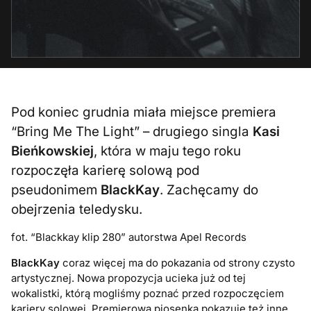
Pod koniec grudnia miała miejsce premiera
“Bring Me The Light” – drugiego singla
Kasi
Bieńkowskiej
, która w maju tego roku
rozpoczęła karierę solową pod
pseudonimem
BlackKay
. Zachęcamy do
obejrzenia teledysku.
fot. “Blackkay klip 280” autorstwa Apel Records
BlackKay
coraz więcej ma do pokazania od strony czysto
artystycznej. Nowa propozycja ucieka już od tej
wokalistki, którą mogliśmy poznać przed rozpoczęciem
kariery solowej. Premierowa piosenka pokazuje też inne