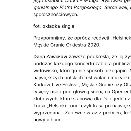
jego okładka. Darka – Manga.
Rysowała gen
genialnego Piotra Porębskiego.
Serce wali, 
społecznościowych.
fot. okładka singla
Przypomnijmy, że oprócz reedycji „Helsinek
Męskie Granie Orkiestra 2020.
Daria Zawiałow
zawsze podkreśla, że jej ży
podczas każdego koncertu zabiera publiczn
widowisko, którego nie sposób przegapić. 
największych polskich festiwalach muzyczny
Karków Live Festival, Męskie Granie czy Ols
tysięcy osób pod główną sceną na Open’er 
klubowych, które stanowią dla Darii jeden z
Trasa „Helsinki Tour‘‘ czyli trasa po najwi
wyprzedana. Zapewne wraz z premierą kolej
nowy album.