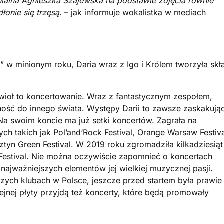
ialna Agnieszka Szajewska na podstawie zdjęcia
równie
dłonie się trzęsą.
– jak informuje wokalistka w mediach
” w minionym roku, Daria wraz z Igo i Królem tworzyła skł
wioł to koncertowanie. Wraz z fantastycznym zespołem,
ość do innego świata. Występy Darii to zawsze zaskakują
Na swoim koncie ma już setki koncertów. Zagrała na
ch takich jak Pol’and‘Rock Festival, Orange Warsaw Festiv
ztyn Green Festival. W 2019 roku zgromadziła kilkadziesiąt
Festival. Nie można oczywiście zapomnieć o koncertach
 najważniejszych elementów jej wielkiej muzycznej pasji.
ększych klubach w Polsce, jeszcze przed startem była prawie
nej płyty przyjdą też koncerty, które będą promowały