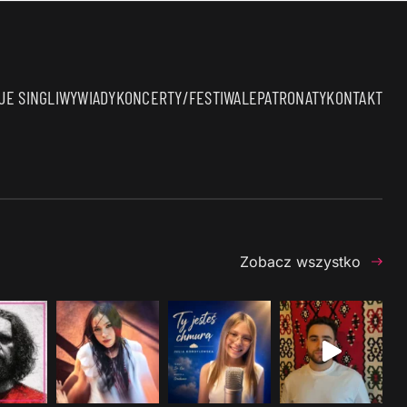
E SINGLI
WYWIADY
KONCERTY/FESTIWALE
PATRONATY
KONTAKT
Zobacz wszystko