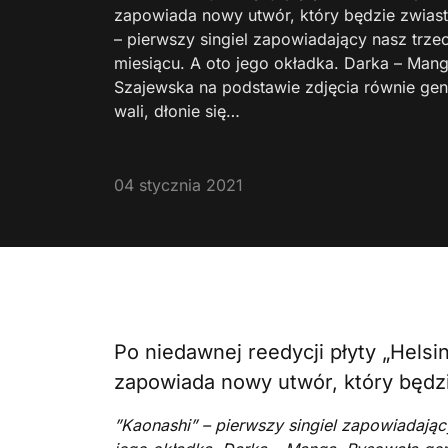
zapowiada nowy utwór, który będzie zwiastu
– pierwszy singiel zapowiadający nasz trze
miesiącu. A oto jego okładka. Darka – Man
Szajewska na podstawie zdjęcia równie gen
wali, dłonie się…
04 stycznia 2021
Po niedawnej reedycji płyty „Helsi
zapowiada nowy utwór, który będzie
”Kaonashi” – pierwszy singiel zapowiadając