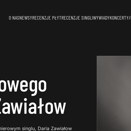
O NAS
NEWSY
RECENZJE PŁYT
RECENZJE SINGLI
WYWIADY
KONCERTY/
nowego
 Zawiałow
emierowym singlu, Daria Zawiałow