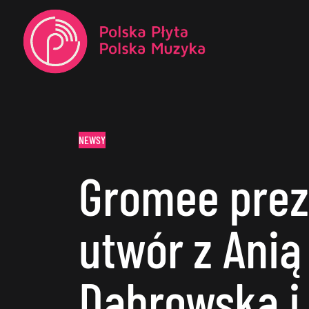
NEWSY
Gromee prez
utwór z Anią
Dąbrowską i