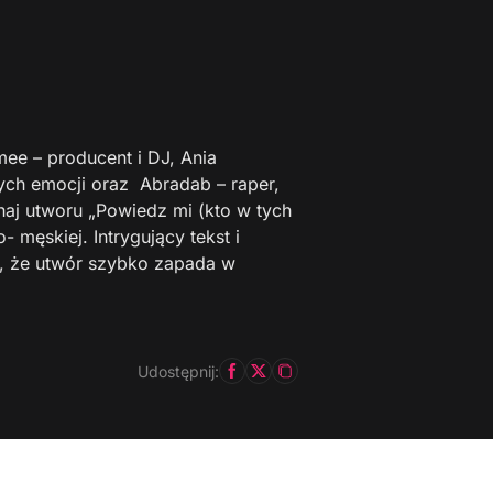
ee – producent i DJ, Ania
ch emocji oraz Abradab – raper,
haj utworu „Powiedz mi (kto w tych
 męskiej. Intrygujący tekst i
, że utwór szybko zapada w
Udostępnij: