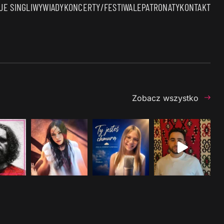
E SINGLI
WYWIADY
KONCERTY/FESTIWALE
PATRONATY
KONTAKT
Zobacz wszystko