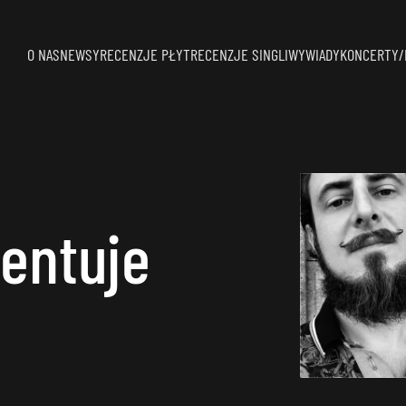
O NAS
NEWSY
RECENZJE PŁYT
RECENZJE SINGLI
WYWIADY
KONCERTY/
entuje