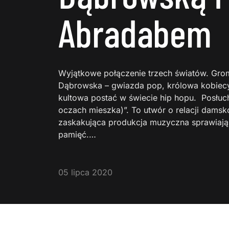
Abradabem
Wyjątkowe połączenie trzech światów. Grom
Dąbrowska – gwiazda pop, królowa kobiecy
kultowa postać w świecie hip hopu. Posłuc
oczach mieszka)”. To utwór o relacji damsko-
zaskakująca produkcja muzyczna sprawiają
pamięć.…
05 lipca 2020