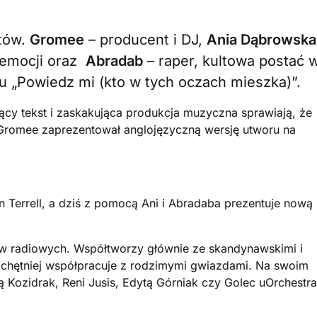
atów.
Gromee
– producent i DJ,
Ania Dąbrowska
 emocji oraz
Abradab
– raper, kultowa postać 
u „Powiedz mi (kto w tych oczach mieszka)”.
jący tekst i zaskakująca produkcja muzyczna sprawiają, że
Gromee zaprezentował anglojęzyczną wersję utworu na
Terrell, a dziś z pomocą Ani i Abradaba prezentuje nową
w radiowych. Współtworzy głównie ze skandynawskimi i
z chętniej współpracuje z rodzimymi gwiazdami. Na swoim
ą Kozidrak, Reni Jusis, Edytą Górniak czy Golec uOrchestra