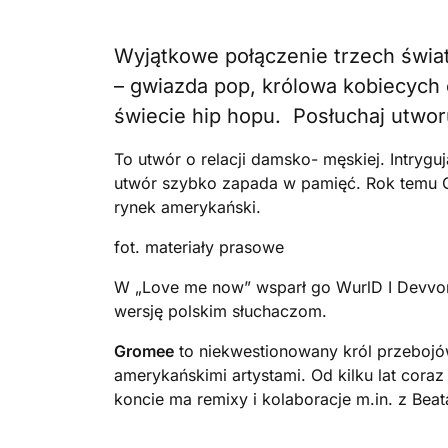
Wyjątkowe połączenie trzech świ
– gwiazda pop, królowa kobiecych
świecie hip hopu. Posłuchaj utwor
To utwór o relacji damsko- męskiej. Intrygu
utwór szybko zapada w pamięć.
Rok temu 
rynek amerykański.
fot. materiały prasowe
W „Love me now” wsparł go WurlD I Devvon 
wersję polskim słuchaczom.
Gromee
to niekwestionowany król przebojó
amerykańskimi artystami. Od kilku lat cora
koncie ma remixy i kolaboracje m.in. z Beat