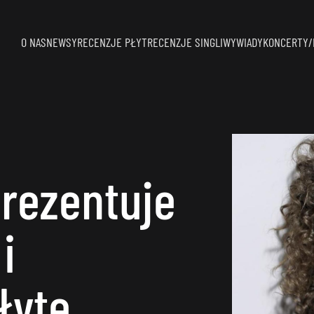
O NAS
NEWSY
RECENZJE PŁYT
RECENZJE SINGLI
WYWIADY
KONCERTY/
prezentuje
i
łytę