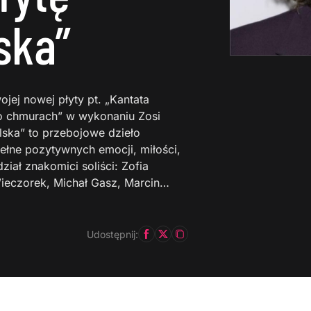
ska”
jej nowej płyty pt. „Kantata
po chmurach” w wykonaniu Zosi
lska” to przebojowe dzieło
ełne pozytywnych emocji, miłości,
ział znakomici soliści: Zofia
ieczorek, Michał Gasz, Marcin…
Udostępnij: