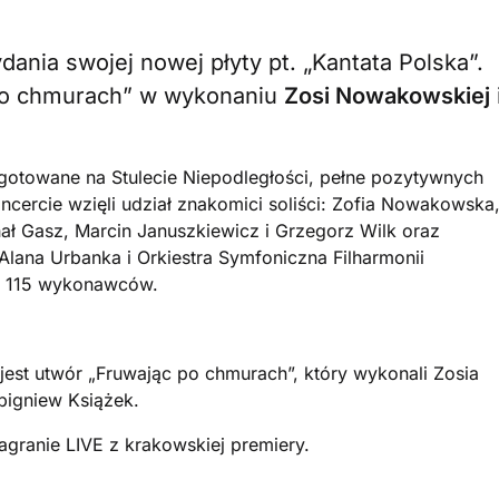
ania swojej nowej płyty pt. „Kantata Polska”.
 po chmurach” w wykonaniu
Zosi Nowakowskiej
ygotowane na Stulecie Niepodległości, pełne pozytywnych
ncercie wzięli udział znakomici soliści: Zofia Nowakowska
ał Gasz, Marcin Januszkiewicz i Grzegorz Wilk oraz
lana Urbanka i Orkiestra Symfoniczna Filharmonii
ie 115 wykonawców.
st utwór „Fruwając po chmurach”, który wykonali Zosia
bigniew Książek.
granie LIVE z krakowskiej premiery.