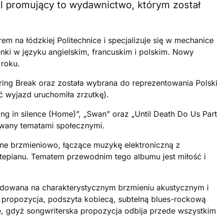
iel promujący to wydawnictwo, którym został
em na łódzkiej Politechnice i specjalizuje się w mechanice
ki w języku angielskim, francuskim i polskim. Nowy
 roku.
ring Break oraz została wybrana do reprezentowania Polsk
ć wyjazd uruchomiła zrzutkę).
ing in silence (Home)”, „Swan” oraz „Until Death Do Us Part
rowany tematami społecznymi.
dne brzmieniowo, łączące muzykę elektroniczną z
tepianu. Tematem przewodnim tego albumu jest miłość i
dowana na charakterystycznym brzmieniu akustycznym i
wa propozycja, podszyta kobiecą, subtelną blues-rockową
ne, gdyż songwriterska propozycja odbija przede wszystkim