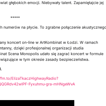
wiat głębokich emocji. Niebywały talent. Zapamiętajcie jej
*****
ch numerów na płycie. To zgrabne połączenie akustyczneg
any koncert on-line w ArtKombinat w Łodzi. W ramach
anny, dzięki profesjonalnej organizacji studia
nat Scena Monopolis udało się zagrać koncert w formule
owiązujące w tym okresie zasady bezpieczeństwa.
l.
/ffm.to/ElizaTkaczHighwayRadio?
EQQGRdv42wlPF-Fyxuhmu-gra-mHNgeWvA