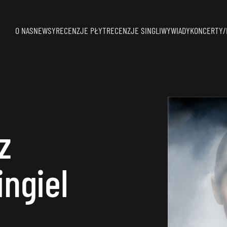
O NAS
NEWSY
RECENZJE PŁYT
RECENZJE SINGLI
WYWIADY
KONCERTY/
z
ingiel