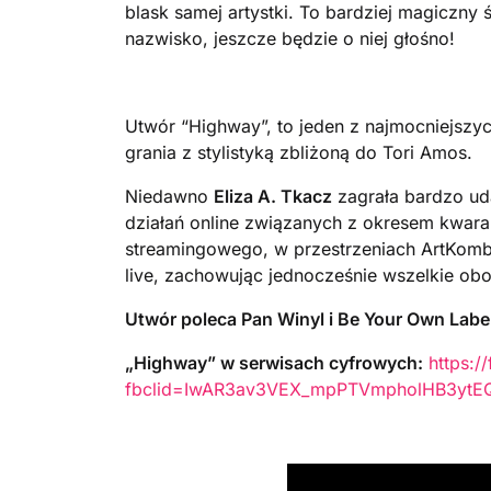
blask samej artystki. To bardziej magiczny ś
nazwisko, jeszcze będzie o niej głośno!
Utwór “Highway”, to jeden z najmocniejszy
grania z stylistyką zbliżoną do Tori Amos.
Niedawno
Eliza A. Tkacz
zagrała bardzo ud
działań online związanych z okresem kwarant
streamingowego, w przestrzeniach ArtKombi
live, zachowując jednocześnie wszelkie ob
Utwór poleca Pan Winyl i Be Your Own Labe
„Highway” w serwisach cyfrowych:
https:/
fbclid=IwAR3av3VEX_mpPTVmpholHB3yt