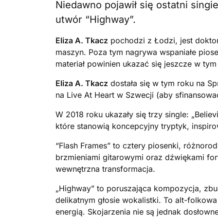
Niedawno pojawił się ostatni sing
utwór “Highway”.
Eliza A. Tkacz
pochodzi z Łodzi, jest doktor
maszyn. Poza tym nagrywa wspaniałe piosen
materiał powinien ukazać się jeszcze w tym
Eliza A. Tkacz
dostała się w tym roku na Sp
na Live At Heart w Szwecji (aby sfinansowa
W 2018 roku ukazały się trzy single: „Believ
które stanowią koncepcyjny tryptyk, inspi
“Flash Frames” to cztery piosenki, różnoro
brzmieniami gitarowymi oraz dźwiękami for
wewnętrzna transformacja.
„Highway” to poruszająca kompozycja, zbu
delikatnym głosie wokalistki. To alt-folko
energią. Skojarzenia nie są jednak dosłow