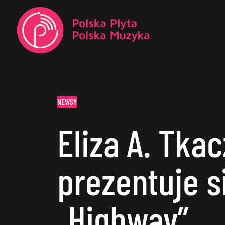
NEWSY
Eliza A. Tkac
prezentuje s
„Highway”