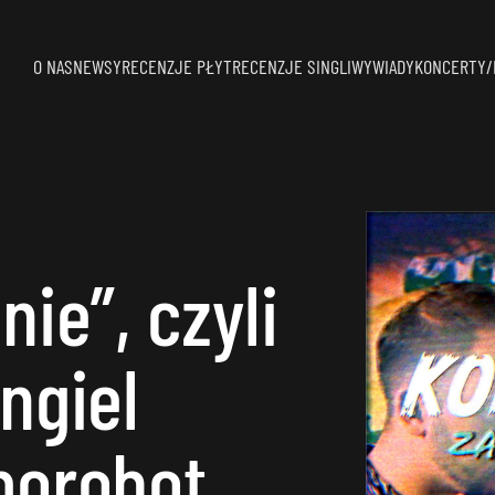
O NAS
NEWSY
RECENZJE PŁYT
RECENZJE SINGLI
WYWIADY
KONCERTY/
ie”, czyli
ngiel
porobot