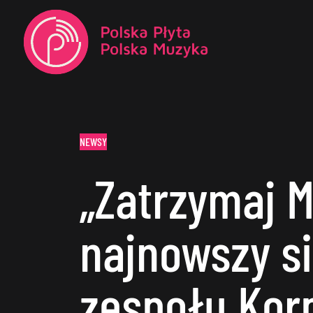
NEWSY
„Zatrzymaj Mn
najnowszy si
zespołu Kor