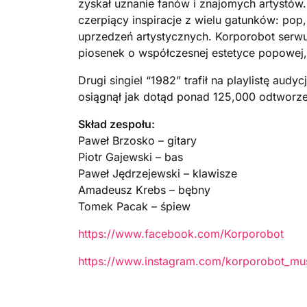
zyskał uznanie fanów i znajomych artystów
czerpiący inspiracje z wielu gatunków: pop, 
uprzedzeń artystycznych. Korporobot ser
piosenek o współczesnej estetyce popowej,
Drugi singiel “1982” trafił na playlistę au
osiągnął jak dotąd ponad 125,000 odtworze
Skład zespołu:
Paweł Brzosko – gitary
Piotr Gajewski – bas
Paweł Jędrzejewski – klawisze
Amadeusz Krebs – bębny
Tomek Pacak – śpiew
https://www.facebook.com/Korporobot
https://www.instagram.com/korporobot_mus