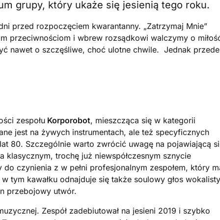
um grupy, który ukaże się jesienią tego roku.
ka dni przed rozpoczęciem kwarantanny. „Zatrzymaj Mnie”
im przeciwnościom i wbrew rozsądkowi walczymy o miłoś
ć nawet o szczęśliwe, choć ulotne chwile. Jednak przede
ości zespołu
Korporobot
, mieszcząca się w kategorii
e jest na żywych instrumentach, ale też specyficznych
lat 80. Szczególnie warto zwrócić uwagę na pojawiającą s
na klasycznym, trochę już niewspółczesnym sznycie
 do czynienia z w pełni profesjonalnym zespołem, który m
 w tym kawałku odnajduje się także soulowy głos wokalist
n przebojowy utwór.
 muzycznej. Zespół zadebiutował na jesieni 2019 i szybko