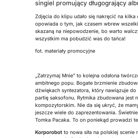
singiel promujący długogrający alb
Zdjęcia do klipu udało się nakręcić na kil
opowiada o tym, jak czasem wbrew wszelk
skazaną na niepowodzenie, bo warto walczy
wszystkim ma pobudzić was do tańca!
fot. materiały promocyjne
„Zatrzymaj Mnie” to kolejna odsłona twórcz
ambitnego popu. Bogate brzmienie zbudowan
dźwiękach syntezatora, który nawiązuje do 
partię saksofonu. Rytmika zbudowana jest 
kompozytorskim. Nie da się ukryć, że mamy
jeszcze wiele do zaprezentowania. Świetnie
Tomka Pacaka. To on poniekąd prowadzi te
Korporobot
to nowa siła na polskiej scenie