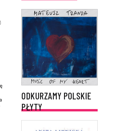
ć
ię
ODKURZAMY POLSKIE
a
PŁYTY
y