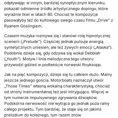
odpływając w innym, bardziej synoptycznym kierunku,
pokazali odmienne źródło artystycznego dopingu, które
wyraźnie tkwi w latach 80. Chociaż te kompozycje
pasowałyby też do kultowego swego czasu filmu „Drive” z
Ryanem Goslingiem.
Czasem muzyka rozmywa się i stanowi rolę hipnotycznej
scenerii („Prelude”). Częściej jednak pulsuje energią
syntetycznych uniesień, ale też żywych emocji („Alaska”).
Podobnie dzieje się, gdy odzywa się wokal Debbiah
(„Youth”). Motyw i linia melodyczna tego utworu
przywodzi gdzieś w podtekście norweski Royksopp.
Jak na pięć kompozycji, dzieje się tu całkiem dużo. Mamy
jeszcze jednego gościa. Motorboats naznaczył utwór
„Those Times” własną wokalną charakterystyką, chociaż
od strony instrumentalnej też jest intrygująco. Więcej w
tym numerze impulsywnego zgrywania dźwięków.
Podskórna nerwowość nie wytrąca go jednak poza ramy
całego projektu. Tym bardziej, że staje się on jakimś
preludium do kolejnego, tym razem znów