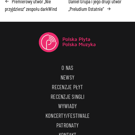
Premierowy utwór „Nie
Daniel Grupa i jego drugi utwór
←
przyjdziesz” zespołu darkWind
„Preludium Ostatnie”
→
O NAS
NEWSY
RECENZJE PŁYT
RECENZJE SINGLI
WYWIADY
KONCERTY/FESTIWALE
PATRONATY
KONTAKT