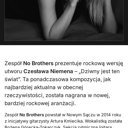
Zespół
No Brothers
prezentuje rockową wersję
utworu
Czesława Niemena
– „Dziwny jest ten
świat”. Ta ponadczasowa kompozycja, jak
najbardziej aktualna w obecnej
rzeczywistości, została nagrana w nowej,
bardziej rockowej aranżacji.
Zespół
No Brothers
powstał w Nowym Sączu w 2014 roku
z inicjatywy gitarzysty Artura Kmiecika. Wokalistką została
Bożena Górecka-Tokarczyk. Sekcja rytmiczna (gitara