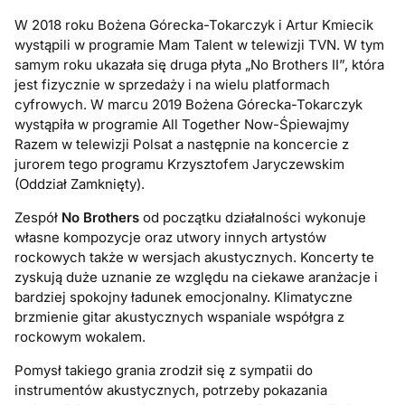
W 2018 roku Bożena Górecka-Tokarczyk i Artur Kmiecik
wystąpili w programie Mam Talent w telewizji TVN. W tym
samym roku ukazała się druga płyta „No Brothers II”, która
jest fizycznie w sprzedaży i na wielu platformach
cyfrowych. W marcu 2019 Bożena Górecka-Tokarczyk
wystąpiła w programie All Together Now-Śpiewajmy
Razem w telewizji Polsat a następnie na koncercie z
jurorem tego programu Krzysztofem Jaryczewskim
(Oddział Zamknięty).
Zespół
No Brothers
od początku działalności wykonuje
własne kompozycje oraz utwory innych artystów
rockowych także w wersjach akustycznych. Koncerty te
zyskują duże uznanie ze względu na ciekawe aranżacje i
bardziej spokojny ładunek emocjonalny. Klimatyczne
brzmienie gitar akustycznych wspaniale współgra z
rockowym wokalem.
Pomysł takiego grania zrodził się z sympatii do
instrumentów akustycznych, potrzeby pokazania