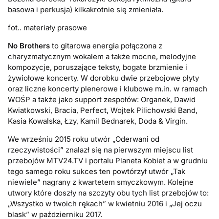
basowa i perkusja) kilkakrotnie się zmieniała.
fot.. materiały prasowe
No Brothers
to gitarowa energia połączona z
charyzmatycznym wokalem a także mocne, melodyjne
kompozycje, poruszające teksty, bogate brzmienie i
żywiołowe koncerty. W dorobku dwie przebojowe płyty
oraz liczne koncerty plenerowe i klubowe m.in. w ramach
WOŚP a także jako support zespołów: Organek, Dawid
Kwiatkowski, Bracia, Perfect, Wojtek Pilichowski Band,
Kasia Kowalska, Łzy, Kamil Bednarek, Doda & Virgin.
We wrześniu 2015 roku utwór „Oderwani od
rzeczywistości” znalazł się na pierwszym miejscu list
przebojów MTV24.TV i portalu Planeta Kobiet a w grudniu
tego samego roku sukces ten powtórzył utwór „Tak
niewiele” nagrany z kwartetem smyczkowym. Kolejne
utwory które doszły na szczyty obu tych list przebojów to:
„Wszystko w twoich rękach” w kwietniu 2016 i „Jej oczu
blask” w październiku 2017.