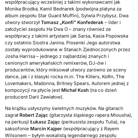
współpracujący wcześniej z takimi wykonawcami jak
Monika Brodka, Kamil Bednarek (podwójna platyna za
album zespołu Star Guard Muffin), Sylwia Przybysz. Dwa
utwory stworzył
Tomasz „Konfi” Konfederak
– lider i
założyciel zespołu Ha Dwa O – znany również ze
współpracy z takimi artystami jak Sarsa, Kasia Popowska
czy ostatnio Siostra Janina. Piosenki Jego autorstwa
zostały wyprodukowane w Stanach Zjednoczonych przez
Josha Harrisa – jednego z najbardziej znanych i
cenionych amerykańskich remixerów, DJ-ów i
producentów, który miksował utwory zarówno ze sceny
dance, jak i z klasyki rocka m.in. The Killers, KoRn, The
Lovemakers, Madonna, Britney Spears. Autorem jednej z
kompozycji na płycie jest
Michał Kush
(na co dzień
producent Darii Zawiałow).
Na krążku usłyszymy świetnych muzyków. Na gitarach
zagrał
Robert Zając
(gitarzysta śląskiego rapera Miousha),
na perkusji
Łukasz Zając
(perkusista zespołu Tulia), na
saksofonie
Marcin Kajper
(współpracujący z Rayem
Wilsonem – byłym wokalistą legendarnego zespołu