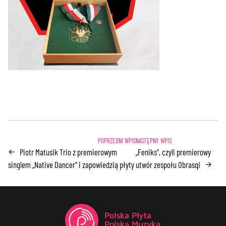
Piotr Matusik Trio z premierowym
„Feniks”, czyli premierowy
←
singlem „Native Dancer” i zapowiedzią płyty
utwór zespołu Obrasqi
→