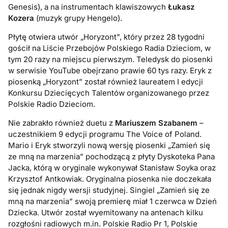
Genesis), a na instrumentach klawiszowych
Łukasz
Kozera
(muzyk grupy Hengelo).
Płytę otwiera utwór „Horyzont”, który przez 28 tygodni
gościł na Liście Przebojów Polskiego Radia Dzieciom, w
tym 20 razy na miejscu pierwszym. Teledysk do piosenki
w serwisie YouTube obejrzano prawie 60 tys razy. Eryk z
piosenką „Horyzont” został również laureatem I edycji
Konkursu Dziecięcych Talentów organizowanego przez
Polskie Radio Dzieciom.
Nie zabrakło również duetu z
Mariuszem Szabanem
–
uczestnikiem 9 edycji programu The Voice of Poland.
Mario i Eryk stworzyli nową wersję piosenki „Zamień się
ze mną na marzenia” pochodzącą z płyty Dyskoteka Pana
Jacka, którą w oryginale wykonywał Stanisław Soyka oraz
Krzysztof Antkowiak. Oryginalna piosenka nie doczekała
się jednak nigdy wersji studyjnej. Singiel „Zamień się ze
mną na marzenia” swoją premierę miał 1 czerwca w Dzień
Dziecka. Utwór został wyemitowany na antenach kilku
rozgłośni radiowych m.in. Polskie Radio Pr 1, Polskie