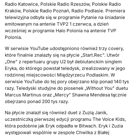
Radio Katowice, Polskie Radio Rzeszów, Polskie Radio
Kraków, Polskie Radio Poznań, Radio Podlasie. Premiera
telewizyjna odbyła się w programie Pytanie na śniadanie
emitowanym na antenie TVP2 1 czerwca, a dzień
wcześniej w programie Halo Polonia na antenie TVP
Polonia.
W serwisie YouTube udostępniono również trzy covery,
które finalnie znalazły się na płycie „Start.Rec”. Utwór
„One” z repertuaru grupy U2 był debiutanckim singlem
Eryka, do którego powstał teledysk, zrealizowany w jego
rodzinnej miejscowości Międzyrzecu Podlaskim. W
serwisie YouTube do tej pory obejrzano klip ponad 140 tys
razy. Teledyski studyjne do piosenek „Without You” duetu
Marcus Martinus oraz „Mercy” Shawna Mendesa łącznie
obejrzano ponad 200 tys razy.
Na płycie znalazł się również duet z Zuzią Janik,
uczestniczką pierwszej edycji programu The Voice Kids,
która podobnie jak Eryk odpadła w Bitwach. Eryk i Zuzia
występowali wspólnie w zespole Chwilka z Białej