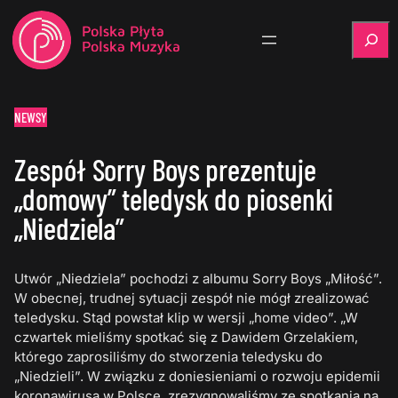
Szukaj
NEWSY
Zespół Sorry Boys prezentuje
„domowy” teledysk do piosenki
„Niedziela”
Utwór „Niedziela” pochodzi z albumu Sorry Boys „Miłość”.
W obecnej, trudnej sytuacji zespół nie mógł zrealizować
teledysku. Stąd powstał klip w wersji „home video”. „W
czwartek mieliśmy spotkać się z Dawidem Grzelakiem,
którego zaprosiliśmy do stworzenia teledysku do
„Niedzieli”. W związku z doniesieniami o rozwoju epidemii
koronawirusa w Polsce, zrezygnowaliśmy ze spotkania na