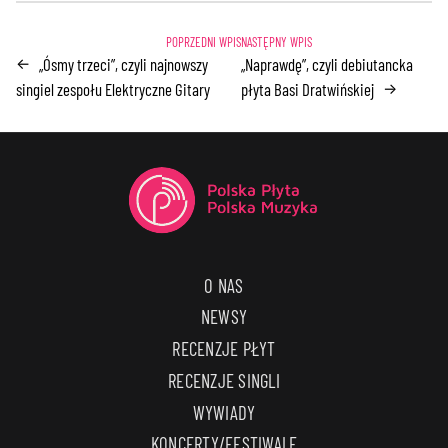
„Ósmy trzeci”, czyli najnowszy
„Naprawdę”, czyli debiutancka
←
singiel zespołu Elektryczne Gitary
płyta Basi Dratwińskiej
→
O NAS
NEWSY
RECENZJE PŁYT
RECENZJE SINGLI
WYWIADY
KONCERTY/FESTIWALE