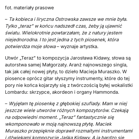
fot. materiały prasowe
–
Ta kobieca i liryczna Ostrowska zawsze we mnie była.
Tylko „teraz” w końcu nadszedł czas, żeby ją ujawnić
światu. Wielokrotnie powtarzałam, że z natury jestem
niejednorodna. I to jest jedna z tych piosenek, która
potwierdza moje słowa
– wyznaje artystka.
Utwór „Teraz” to kompozycja Jarosława Kidawy, słowa są
autorstwa samej Małgorzaty. Aranż najnowszego singla,
tak jak całej nowej płyty, to dzieło Macieja Muraszko. W
piosence oprócz gitar słyszymy instrumenty, które do tej
pory nie końca kojarzyły się z twórczością byłej wokalistki
Lombardu: skrzypce, akordeon i organy Hammonda.
–
Wyjęłam tę piosenkę z głębokiej szuflady. Mam w niej
jeszcze wiele utworów różnych kompozytorów. Czekają
na odpowiedni moment. „Teraz” fantastycznie się
wkomponowało w moją najnowszą płytę. Maciek
Muraszko przepięknie doprawił rozmaitymi instrumentami
i dźwiękami kompozycję Jaśka Kidawy. A ja bardzo się