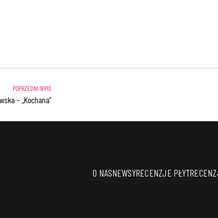
wska – „Kochana”
O NAS
NEWSY
RECENZJE PŁYT
RECENZJ