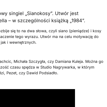
wy singiel „Sianokosy”. Utwór jest
lla – w szczególności książką „1984”.
bije się to na dwa słowa, czyli siano (pieniądze) i kosy
naczenie tego wyrazu. Utwór ma na celu motywację do
 jak i wewnętrznych.
lachcic, Michała Szczygła, czy Damiana Kuleja. Można go
szość czasu spędza w Studio Nagrywarka, w którym
i, Pezet, czy Dawid Podsiadło.