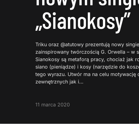
„Sianokosy”
Triku oraz @atutowy prezentują nowy singie
zainspirowany twórczością G. Orwella – w s
Sianokosy są metaforą pracy, chociaż jak ro
siano (pieniądze) i kosy (narzędzie do kos
tego wyrazu. Utwór ma na celu motywację d
zewnętrznych jak i…
11 marca 2020