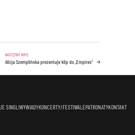
Alicja Szemplińska prezentuje klip do „Empires”
→
E SINGLI
WYWIADY
KONCERTY/FESTIWALE
PATRONATY
KONTAKT