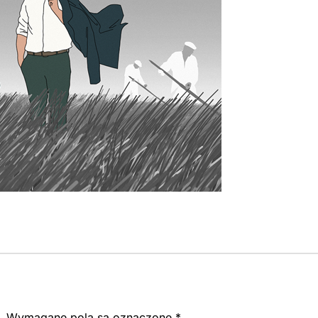
.
Wymagane pola są oznaczone
*