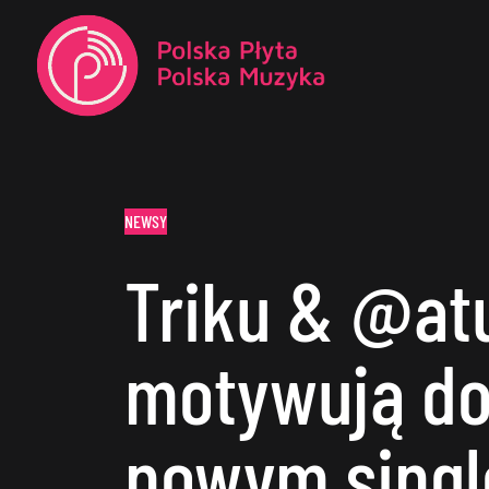
NEWSY
Triku & @at
motywują do
nowym sing