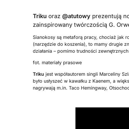
Triku
oraz
@atutowy
prezentują no
zainspirowany twórczością G. Orwe
Sianokosy są metaforą pracy, chociaż jak roz
(narzędzie do koszenia), to mamy drugie z
działania – pomimo trudności zewnętrznych
fot. materiały prasowe
Triku
jest współautorem singli Marceliny Sz
było usłyszeć w kawałku z Kaenem, a więk
nagrywają m.in. Taco Hemingway, Otsochodz