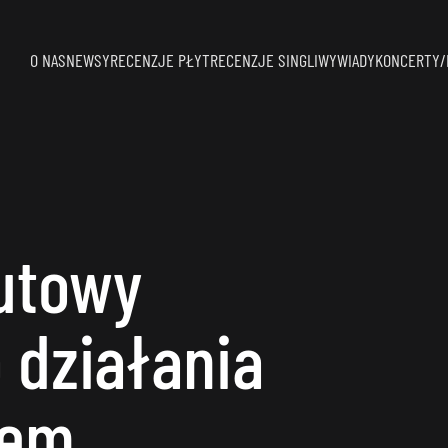
O NAS
NEWSY
RECENZJE PŁYT
RECENZJE SINGLI
WYWIADY
KONCERTY/
utowy
 działania
lem