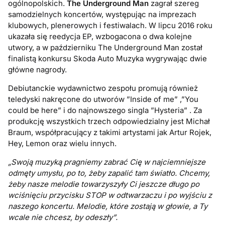
ogólnopolskich.
The Underground Man
zagrał szereg
samodzielnych koncertów, występując na imprezach
klubowych, plenerowych i festiwalach. W lipcu 2016 roku
ukazała się reedycja EP, wzbogacona o dwa kolejne
utwory, a w październiku The Underground Man został
finalistą konkursu Skoda Auto Muzyka wygrywając dwie
główne nagrody.
Debiutanckie wydawnictwo zespołu promują również
teledyski nakręcone do utworów ”Inside of me” ,”You
could be here” i do najnowszego singla ”Hysteria” . Za
produkcję wszystkich trzech odpowiedzialny jest Michał
Braum, współpracujący z takimi artystami jak Artur Rojek,
Hey, Lemon oraz wielu innych.
„Swoją muzyką pragniemy zabrać Cię w najciemniejsze
odmęty umysłu, po to, żeby zapalić tam światło. Chcemy,
żeby nasze melodie towarzyszyły Ci jeszcze długo po
wciśnięciu przycisku STOP w odtwarzaczu i po wyjściu z
naszego koncertu. Melodie, które zostają w głowie, a Ty
wcale nie chcesz, by odeszły”.