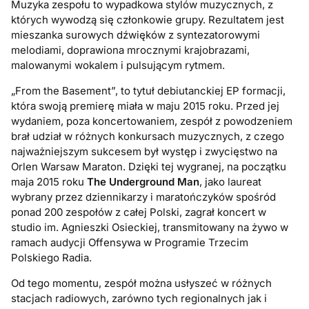
Muzyka zespołu to wypadkowa stylów muzycznych, z
których wywodzą się członkowie grupy. Rezultatem jest
mieszanka surowych dźwięków z syntezatorowymi
melodiami, doprawiona mrocznymi krajobrazami,
malowanymi wokalem i pulsującym rytmem.
„From the Basement”
, to tytuł debiutanckiej EP formacji,
która swoją premierę miała w maju 2015 roku. Przed jej
wydaniem, poza koncertowaniem, zespół z powodzeniem
brał udział w różnych konkursach muzycznych, z czego
najważniejszym sukcesem był występ i zwycięstwo na
Orlen Warsaw Maraton. Dzięki tej wygranej, na początku
maja 2015 roku
The Underground Man
, jako laureat
wybrany przez dziennikarzy i maratończyków spośród
ponad 200 zespołów z całej Polski, zagrał koncert w
studio im. Agnieszki Osieckiej, transmitowany na żywo w
ramach audycji Offensywa w Programie Trzecim
Polskiego Radia.
Od tego momentu, zespół można usłyszeć w różnych
stacjach radiowych, zarówno tych regionalnych jak i