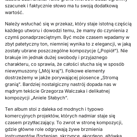
szacunek i faktycznie słowo ma tu swoją dodatkową
wartość.
Należy wsłuchać się w przekaz, który staje istotną częścią
każdego utworu i dowodzi temu, że mamy do czynienia z
czymś ponadprzeciętnym. Być może czasem wpadamy w
zbyt patetyczny ton, niemniej wynika to z elegancji, w jaką
zostały ubrane poszczególne kompozycje („Popiół”). Nie
brakuje im jednak dużej swobody i przyjaznego
charakteru, co sprawia, że całości słucha się w sposób
niewymuszony („Mój kraj”). Folkowe elementy
dostrzeżemy w jakże porywającej piosence „Stromą
granią”. Bardziej nostalgiczny nastrój dopada nas w
mądrym tekście Grzegorza Walczaka i delikatnej
kompozycji „Aniele Słabych”.
Ten album stoi z daleka od modnych i typowo
komercyjnych projektów, których nadmiar staje się
czasem przytłaczający. To zwrot w stronę kompozycji,
gdzie główne role odgrywają żywe brzmienia
instrumentów (fortepian, skrzypce, akordeon, altówka,