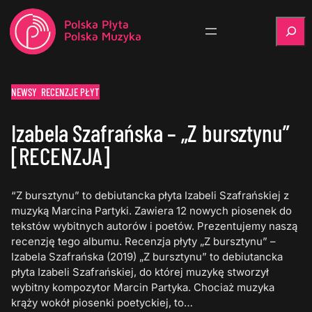
Szukaj
NEWSY
RECENZJE PŁYT
Izabela Szafrańska – „Z bursztynu”
[RECENZJA]
“Z bursztynu” to debiutancka płyta Izabeli Szafrańskiej z
muzyką Marcina Partyki. Zawiera 12 nowych piosenek do
tekstów wybitnych autorów i poetów. Prezentujemy naszą
recenzję tego albumu. Recenzja płyty „Z bursztynu” –
Izabela Szafrańska (2019) „Z bursztynu” to debiutancka
płyta Izabeli Szafrańskiej, do której muzykę stworzył
wybitny kompozytor Marcin Partyka. Chociaż muzyka
krąży wokół piosenki poetyckiej, to…