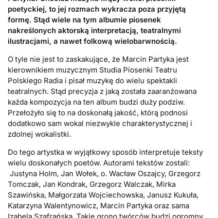
poetyckiej, to jej rozmach wykracza poza przyjętą
formę. Stąd wiele na tym albumie piosenek
nakreślonych aktorską interpretacją, teatralnymi
ilustracjami, a nawet folkową wielobarwnością.
O tyle nie jest to zaskakujące, że Marcin Partyka jest
kierownikiem muzycznym Studia Piosenki Teatru
Polskiego Radia i pisał muzykę do wielu spektakli
teatralnych. Stąd precyzja z jaką została zaaranżowana
każda kompozycja na ten album budzi duży podziw.
Przełożyło się to na doskonałą jakość, którą podnosi
dodatkowo sam wokal niezwykle charakterystycznej i
zdolnej wokalistki.
Do tego artystka w wyjątkowy sposób interpretuje teksty
wielu doskonałych poetów. Autorami tekstów zostali:
Justyna Holm, Jan Wołek, o. Wacław Oszajcy, Grzegorz
Tomczak, Jan Kondrak, Grzegorz Walczak, Mirka
Szawińska, Małgorzata Wojciechowska, Janusz Kukuła,
Katarzyna Walentynowicz, Marcin Partyka oraz sama
Izabela Szafrańska. Takie grono twórców budzi ogromny