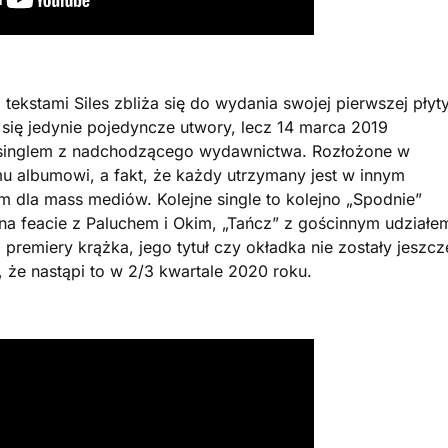
ekstami Siles zbliża się do wydania swojej pierwszej płyt
 się jedynie pojedyncze utwory, lecz 14 marca 2019
 singlem z nadchodzącego wydawnictwa. Rozłożone w
emu albumowi, a fakt, że każdy utrzymany jest w innym
m dla mass mediów. Kolejne single to kolejno „Spodnie”
a feacie z Paluchem i Okim, „Tańcz” z gościnnym udziałe
premiery krążka, jego tytuł czy okładka nie zostały jeszcz
że nastąpi to w 2/3 kwartale 2020 roku.