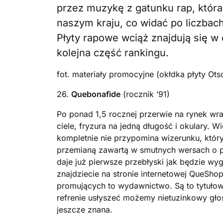
przez muzykę z gatunku rap, która
naszym kraju, co widać po liczbac
Płyty rapowe wciąż znajdują się w 
kolejna część rankingu.
fot. materiały promocyjne (okłdka płyty Ots
26.
Quebonafide
(rocznik ’91)
Po ponad 1,5 rocznej przerwie na rynek wra
ciele, fryzura na jedną długość i okulary. 
kompletnie nie przypomina wizerunku, któr
przemianą zawartą w smutnych wersach o przy
daje już pierwsze przebłyski jak będzie wy
znajdziecie na stronie internetowej QueSh
promujących to wydawnictwo. Są to tytułow
refrenie usłyszeć możemy nietuzinkowy głos
jeszcze znana.