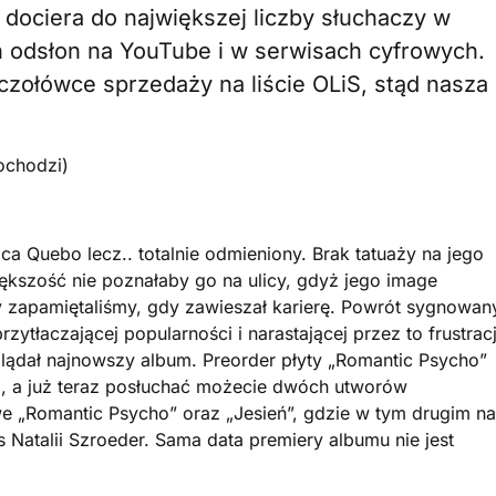
 dociera do największej liczby słuchaczy w
h odsłon na YouTube i w serwisach cyfrowych.
czołówce sprzedaży na liście OLiS, stąd nasza
ochodzi)
ca Quebo lecz.. totalnie odmieniony. Brak tatuaży na jego
Większość nie poznałaby go na ulicy, gdyż jego image
y zapamiętaliśmy, gdy zawieszał karierę. Powrót sygnowan
tłaczającej popularności i narastającej przez to frustracj
glądał najnowszy album. Preorder płyty „Romantic Psycho”
op, a już teraz posłuchać możecie dwóch utworów
e „Romantic Psycho” oraz „Jesień”, gdzie w tym drugim na
 Natalii Szroeder. Sama data premiery albumu nie jest