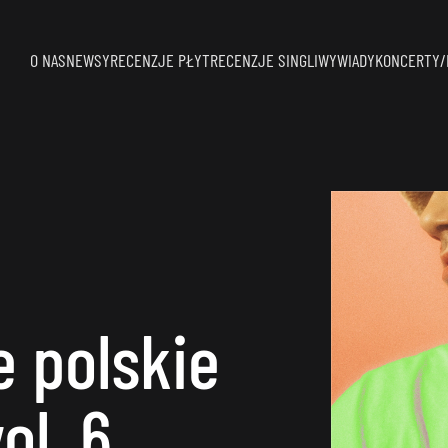
O NAS
NEWSY
RECENZJE PŁYT
RECENZJE SINGLI
WYWIADY
KONCERTY/
 polskie
ol. 6