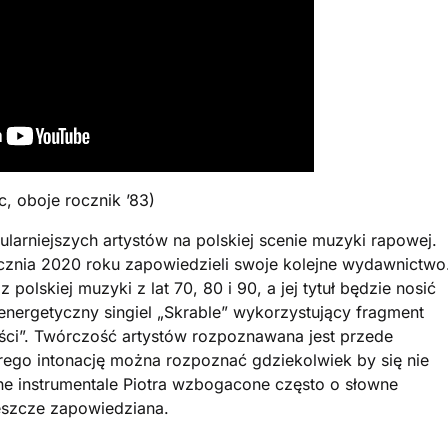
c, oboje rocznik ’83)
pularniejszych artystów na polskiej scenie muzyki rapowej.
cznia 2020 roku zapowiedzieli swoje kolejne wydawnictwo
polskiej muzyki z lat 70, 80 i 90, a jej tytuł będzie nosić
 energetyczny singiel „Skrable” wykorzystujący fragment
ości”. Twórczość artystów rozpoznawana jest przede
ego intonację można rozpoznać gdziekolwiek by się nie
e instrumentale Piotra wzbogacone często o słowne
jeszcze zapowiedziana.