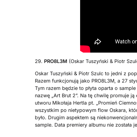
29.
PRO8L3M
(Oskar Tuszyński & Piotr Szul
Oskar Tuszyński & Piotr Szulc to jedni z po
Razem funkcjonują jako PRO8L3M, a 27 sty
Tym razem będzie to płyta oparta o sample z 
nazwę „Art Brut 2”. Na tę chwilę promuje ją
utworu Mikołaja Hertla pt. „Promień Ciemn
wszystkim po nietypowym flow Oskara, któr
było. Drugim aspektem są niekonwencjonaln
sample. Data premiery albumu nie została 