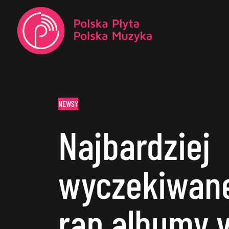
NEWSY
Najbardziej
wyczekiwane
rap albumy v