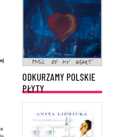
ej
ODKURZAMY POLSKIE
PŁYTY
we
da