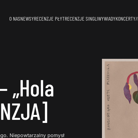
O NAS
NEWSY
RECENZJE PŁYT
RECENZJE SINGLI
WYWIADY
KONCERTY/
– „Hola
ENZJA]
ango. Niepowtarzalny pomysł