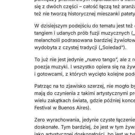
się z dwóch części – całość łączą też aranż
też nie tworzą historycznej mieszanki pate
W dzisiejszym podejściu do tematu jest też
tangiem i udanych prób fuzji muzycznych („B
melancholii podrasowana bardziej żywiołową
wydobyta z czystej tradycji („Soledad”).
To już nie jest jedynie „nuevo tango”, ale
poezja muzyki. I wszystko opiera się na ż
i gotowcami, z których wycięto kolejne pod
Patrząc na to zjawisko szerzej, nie mogło
mają do czynienia z takimi artystycznymi pr
wielu zakątkach świata, gdzie później konc
Festival w Buenos Aires).
Zero wyrachowania, jedynie czyste łączeni
doskonałe. Tym bardziej, że jest w tym żywa
jako artystycznej doskonałości, bo jest w t