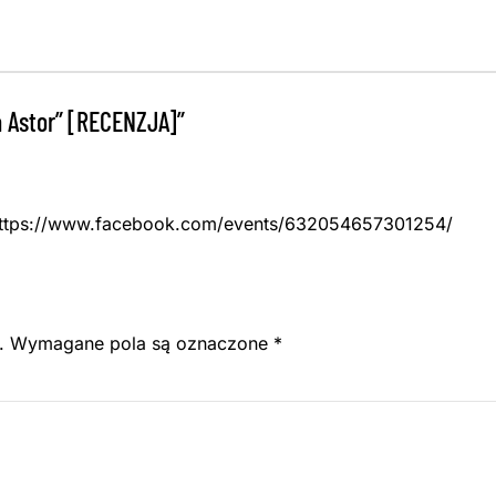
a Astor” [RECENZJA]”
ttps://www.facebook.com/events/632054657301254/
.
Wymagane pola są oznaczone
*