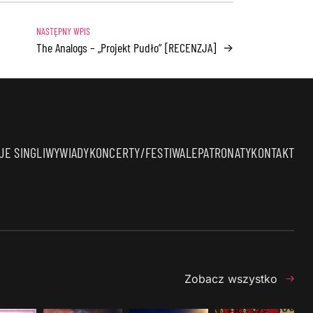
The Analogs – „Projekt Pudło” [RECENZJA]
→
E SINGLI
WYWIADY
KONCERTY/FESTIWALE
PATRONATY
KONTAKT
Zobacz wszystko