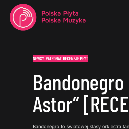
NEWSY
PATRONAT
RECENZJE PŁYT
Bandonegro 
Astor” [REC
Bandonegro to światowej klasy orkiestra t