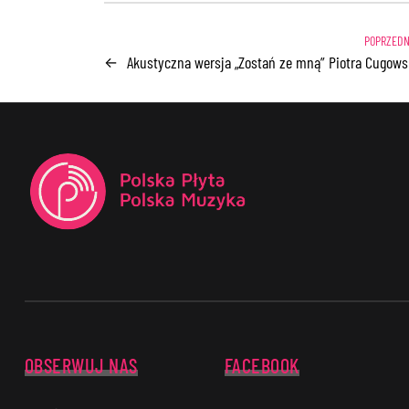
Akustyczna wersja „Zostań ze mną” Piotra Cugows
←
OBSERWUJ NAS
FACEBOOK