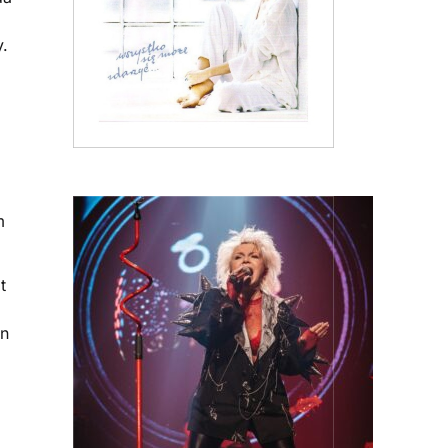
y.
m
t
on