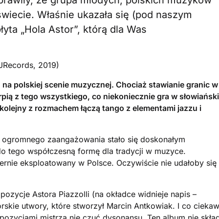
sprawiły, że grupa młodych, polskich muzyków
świecie. Właśnie ukazała się (pod naszym
yta „Hola Astor”, którą dla Was
SJRecords, 2019)
o na polskiej scenie muzycznej. Chociaż stawianie granic w
rpią z tego wszystkiego, co niekoniecznie gra w słowiański
 kolejny z rozmachem łączą tango z elementami jazzu i
 i ogromnego zaangażowania stało się doskonałym
o tego współczesną formę dla tradycji w muzyce.
iernie eksploatowany w Polsce. Oczywiście nie udałoby się
ozycje Astora Piazzolli (na okładce widnieje napis –
rskie utwory, które stworzył Marcin Antkowiak. I co cieka
zycjami mistrza nie czuć dysonansu. Ten album nie skła