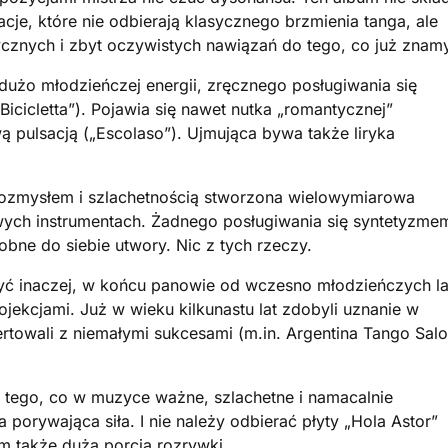
acje, które nie odbierają klasycznego brzmienia tanga, ale
tycznych i zbyt oczywistych nawiązań do tego, co już znam
 dużo młodzieńczej energii, zręcznego posługiwania się
icicletta”). Pojawia się nawet nutka „romantycznej”
 pulsacją („Escolaso”). Ujmująca bywa także liryka
 z rozmysłem i szlachetnością stworzona wielowymiarowa
ywych instrumentach. Żadnego posługiwania się syntetyzme
obne do siebie utwory. Nic z tych rzeczy.
 być inaczej, w końcu panowie od wczesno młodzieńczych la
ojekcjami. Już w wieku kilkunastu lat zdobyli uznanie w
ertowali z niemałymi sukcesami (m.in. Argentina Tango Sal
e tego, co w muzyce ważne, szlachetne i namacalnie
 porywająca siła. I nie należy odbierać płyty „Hola Astor”
ym także duża porcja rozrywki.