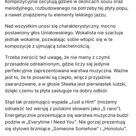
Kompozycyjnie oscylują gdzieś w okolicach soulu oraz
melodyjnego, rozbudowanego na potrzeby tej płyty popu,
a nawet znajdziemy tu elementy lekkiego jazzu.
Nad wszystkim unosi się charakterystyczny, mocno
postawiony głos Uniatowskiego. Wokalista nie szarżuje
jednak wokalnie, pozwalając sobie wtopić się w te
kompozycje z ujmującą szlachetnością.
Trzeba zwrócić też uwagę, że nie mamy z czymś
przesadnie odrealnionym, gdzie liczy się jedynie
perfekcyjnie zaprezentowana warstwa muzyczna. Ważne
jest to, że te piosenki są ciepło, wręcz przyjaźnie
zaaranżowane, a w głosie Sławka jest pierwiastek ludzki,
dzięki czemu ta płyta zasługuje na dobry odbiór.
Stąd tak przejmująco wypada „Just a Hint” (możemy
odnaleźć też wersję z polskimi słowami jako „5 rano”).
Energetycznie prezentująca się warstwa muzyczna budzi
podziw w „Everytime I Need You”. Nie gorzej prezentują
się stylowo brzmiące „Someone Somehow” i „Honolulu”.