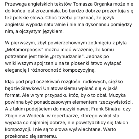
Przewaga angielskich tekstów Tomasza Organka może nie
do końca jest zrozumiała, bo bardzo dobrze prezentują się
też polskie słowa. Choć trzeba przyznać, że język
angielski wypada naturalnie i nie ma dysonansu pomiędzy
nim, a ojczystym językiem.
W pierwszym, zbyt powierzchownym zetknięciu z płytą
„Metamorphosis” można mieć wrażenie, że komu
potrzebne jest takie „przynudzanie”. Jednak po
wnikliwszym spojrzeniu na te piosenki łatwo wyłapać
elegancję i różnorodność kompozycyjną.
Idąc pod prąd oczekiwań rozgłośni radiowych, ciężko
będzie Sławkowi Uniatowskiemu wpisać się w jakiś
format. Ale w tym przypadku któż, by o to dbał. Muzyka
powinna być ponadczasowym elementem rzeczywistości.
A z takim podejściem do muzyki nawet Frank Sinatra, czy
Zbigniew Wodecki w repertuarze, którego wokalista
wypada co najmniej dobrze, nie powstydziliby się takich
kompozycji. I nie są to słowa wyświechtane. Warto
przekonać się samemu.