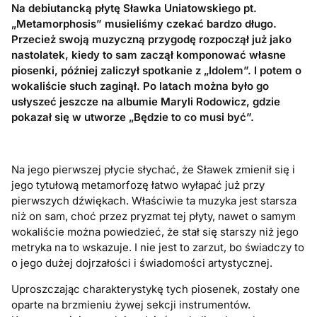
Na debiutancką płytę Sławka Uniatowskiego pt.
„Metamorphosis” musieliśmy czekać bardzo długo.
Przecież swoją muzyczną przygodę rozpoczął już jako
nastolatek, kiedy to sam zaczął komponować własne
piosenki, później zaliczył spotkanie z „Idolem”. I potem o
wokaliście słuch zaginął. Po latach można było go
usłyszeć jeszcze na albumie Maryli Rodowicz, gdzie
pokazał się w utworze „Będzie to co musi być”.
Na jego pierwszej płycie słychać, że Sławek zmienił się i
jego tytułową metamorfozę łatwo wyłapać już przy
pierwszych dźwiękach. Właściwie ta muzyka jest starsza
niż on sam, choć przez pryzmat tej płyty, nawet o samym
wokaliście można powiedzieć, że stał się starszy niż jego
metryka na to wskazuje. I nie jest to zarzut, bo świadczy to
o jego dużej dojrzałości i świadomości artystycznej.
Uproszczając charakterystykę tych piosenek, zostały one
oparte na brzmieniu żywej sekcji instrumentów.