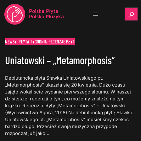
Szukaj
NEWSY
PŁYTA TYGODNIA
RECENZJE PŁYT
Uniatowski – „Metamorphosis”
Debiutancka płyta Sławka Uniatowskiego pt.
„Metamorphosis” ukazała się 20 kwietnia. Dużo czasu
zajęło wokaliście wydanie pierwszego albumu. W naszej
dzisiejszej recenzji o tym, co możemy znaleźć na tym
krążku. Recenzja płyty „Metamorphosis” – Uniatowski
(Wydawnictwo Agora, 2018) Na debiutancką płytę Sławka
Uniatowskiego pt. „Metamorphosis” musieliśmy czekać
bardzo długo. Przecież swoją muzyczną przygodę
rozpoczął już jako…