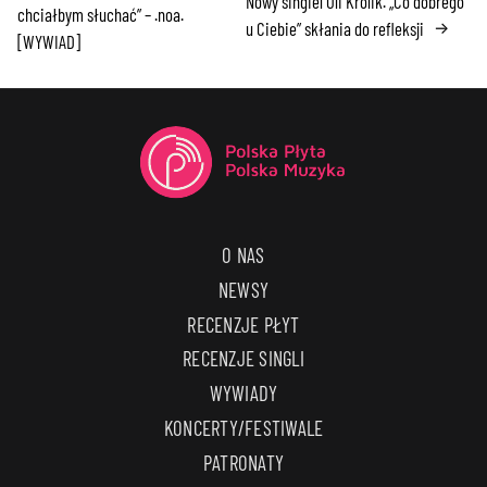
Nowy singiel Oli Królik. „Co dobrego
chciałbym słuchać” – .noa.
u Ciebie” skłania do refleksji
→
[WYWIAD]
O NAS
NEWSY
RECENZJE PŁYT
RECENZJE SINGLI
WYWIADY
KONCERTY/FESTIWALE
PATRONATY