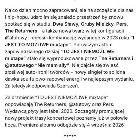
Na co dzień mocno zapracowani, ale na szczęście dla nas
i hip-hopu, udało im się znaleźć przestrzeń by znowu
spotkać się w studiu.
Dwa Sławy, Gruby Mielzky, Pers,
The Returners
– a także nowa twarz w tej konfiguracji
@atutowy – ogłosili kontynuację wydanego w 2023 roku
“I
JEST TO MOŻLIWE mixtape”
. Pierwszym aktem
zapowiedzianego dzisiaj
“TO JEST NIEMOŻLIWE
mixtape”
stało się wyprodukowane przez
The Returners i
@atutowego “Nie mam siły”
. Nie dajcie się zwieść
złośliwej auto-ironii twórców – nowy singiel to solidna
dawka soulfulowo-rapowej energii w najlepszym wydaniu.
Za teledysk odpowiada Szerszeń.
Za brzmienie “TO JEST NIEMOŻLIWE mixtape”
odpowiadają The Returners, @atutowy oraz Pers.
Wydawcą płyty jest label 2020. Szczegóły promującej
nowy projekt trasy koncertowej poznamy już w połowie
lipca. Premiera albumu odbędzie się 4 września 2026.
*****