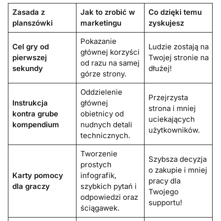
Zasada z
Jak to zrobić w
Co dzięki temu
planszówki
marketingu
zyskujesz
Pokazanie
Cel gry od
Ludzie zostają na
głównej korzyści
pierwszej
Twojej stronie na
od razu na samej
sekundy
dłużej!
górze strony.
Oddzielenie
Przejrzysta
Instrukcja
głównej
strona i mniej
kontra grube
obietnicy od
uciekających
kompendium
nudnych detali
użytkowników.
technicznych.
Tworzenie
Szybsza decyzja
prostych
o zakupie i mniej
Karty pomocy
infografik,
pracy dla
dla graczy
szybkich pytań i
Twojego
odpowiedzi oraz
supportu!
ściągawek.