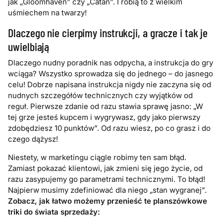
jak „Gloomhaven” czy „Catan”. I robią to z wielkim
uśmiechem na twarzy!
Dlaczego nie cierpimy instrukcji, a gracze i tak je
uwielbiają
Dlaczego nudny poradnik nas odpycha, a instrukcja do gry
wciąga? Wszystko sprowadza się do jednego – do jasnego
celu! Dobrze napisana instrukcja nigdy nie zaczyna się od
nudnych szczegółów technicznych czy wyjątków od
reguł. Pierwsze zdanie od razu stawia sprawę jasno: „W
tej grze jesteś kupcem i wygrywasz, gdy jako pierwszy
zdobędziesz 10 punktów”. Od razu wiesz, po co grasz i do
czego dążysz!
Niestety, w marketingu ciągle robimy ten sam błąd.
Zamiast pokazać klientowi, jak zmieni się jego życie, od
razu zasypujemy go parametrami technicznymi. To błąd!
Najpierw musimy zdefiniować dla niego „stan wygranej”.
Zobacz, jak łatwo możemy przenieść te planszówkowe
triki do świata sprzedaży: