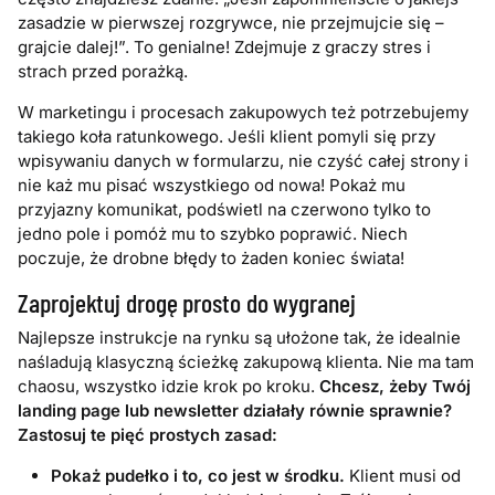
zasadzie w pierwszej rozgrywce, nie przejmujcie się –
grajcie dalej!”. To genialne! Zdejmuje z graczy stres i
strach przed porażką.
W marketingu i procesach zakupowych też potrzebujemy
takiego koła ratunkowego. Jeśli klient pomyli się przy
wpisywaniu danych w formularzu, nie czyść całej strony i
nie każ mu pisać wszystkiego od nowa! Pokaż mu
przyjazny komunikat, podświetl na czerwono tylko to
jedno pole i pomóż mu to szybko poprawić. Niech
poczuje, że drobne błędy to żaden koniec świata!
Zaprojektuj drogę prosto do wygranej
Najlepsze instrukcje na rynku są ułożone tak, że idealnie
naśladują klasyczną ścieżkę zakupową klienta. Nie ma tam
chaosu, wszystko idzie krok po kroku.
Chcesz, żeby Twój
landing page lub newsletter działały równie sprawnie?
Zastosuj te pięć prostych zasad:
Pokaż pudełko i to, co jest w środku.
Klient musi od