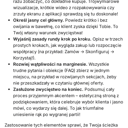
razu zobaczyć, co dokładnie kupuje. Trójwymiarowe
wizualizacje, krótkie wideo z rozpakowywania czy
zrzuty ekranu z aplikacji sprawdzą się tu doskonale!
Określ jasny cel główny.
Powiedz krótko i bez
owijania w bawełnę, co klient zyska dzięki Tobie. To
Twój własny warunek zwycięstwa!
Wyjaśnij zasady rundy krok po kroku.
Opisz w trzech
prostych krokach, jak wygląda zakup lub rozpoczęcie
współpracy (na przykład: Zamów -> Skonfiguruj ->
Korzystaj!).
Rozwiej wątpliwości na marginesie.
Wszystkie
trudne pytania i obiekcje (FAQ) zbierz w jednym
miejscu, na przykład w rozwijanych sekcjach, żeby
nie przeszkadzały w czytaniu głównej oferty.
Zasłużone zwycięstwo na koniec.
Podsumuj cały
proces przyjemnym akcentem – estetyczną stroną z
podziękowaniem, która celebruje wybór klienta i jasno
mówi, co wydarzy się dalej. To jak triumfalne
uniesienie rąk po wygranej partii!
Zastosowanie tych elementów sprawi, że Twoja ścieżka