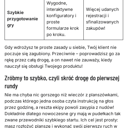
Wygodne,
interaktywne
Więcej udanych
Szybkie
konfiguratory i
rejestracji i
przygotowanie
proste
sfinalizowanych
gry
formularze krok
zakupów!
po kroku.
Gdy wdrożysz te proste zasady u siebie, Twój klient nie
poczuje się zagubiony. Przeciwnie – poprowadzisz go za
rękę przez całą drogę, a on nawet nie zauważy, kiedy
nauczył się obsługi Twojego produktu!
Zróbmy to szybko, czyli skróć drogę do pierwszej
rundy
Nie ma chyba nic gorszego niż wieczór z planszówkami,
podczas którego jedna osoba czyta instrukcję na głos
przez godzinę, a reszta ekipy powoli zasypia z nudów!
Dokładnie dlatego nowoczesne gry mają w pudełkach tak
zwane przewodniki szybkiego startu. Ich cel jest prosty:
masz rozłożyć planszę i wykonać swój pierwszy ruch w