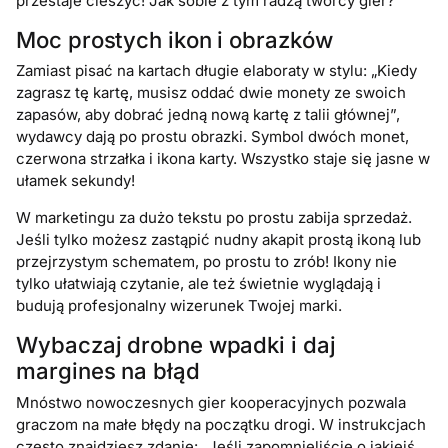
przestaje cieszyć! Jak sobie z tym radzą twórcy gier?
Moc prostych ikon i obrazków
Zamiast pisać na kartach długie elaboraty w stylu: „Kiedy
zagrasz tę kartę, musisz oddać dwie monety ze swoich
zapasów, aby dobrać jedną nową kartę z talii głównej”,
wydawcy dają po prostu obrazki. Symbol dwóch monet,
czerwona strzałka i ikona karty. Wszystko staje się jasne w
ułamek sekundy!
W marketingu za dużo tekstu po prostu zabija sprzedaż.
Jeśli tylko możesz zastąpić nudny akapit prostą ikoną lub
przejrzystym schematem, po prostu to zrób! Ikony nie
tylko ułatwiają czytanie, ale też świetnie wyglądają i
budują profesjonalny wizerunek Twojej marki.
Wybaczaj drobne wpadki i daj
margines na błąd
Mnóstwo nowoczesnych gier kooperacyjnych pozwala
graczom na małe błędy na początku drogi. W instrukcjach
często znajdziesz zdanie: „Jeśli zapomnieliście o jakiejś