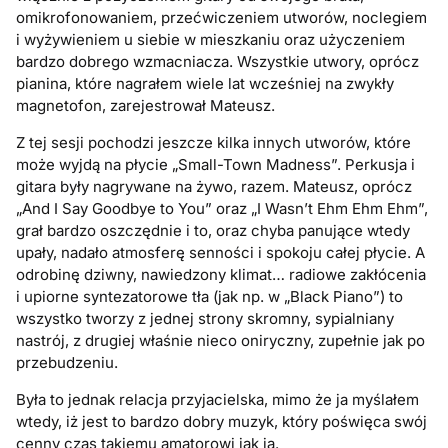
omikrofonowaniem, przećwiczeniem utworów, noclegiem
i wyżywieniem u siebie w mieszkaniu oraz użyczeniem
bardzo dobrego wzmacniacza. Wszystkie utwory, oprócz
pianina, które nagrałem wiele lat wcześniej na zwykły
magnetofon, zarejestrował Mateusz.
Z tej sesji pochodzi jeszcze kilka innych utworów, które
może wyjdą na płycie „Small-Town Madness”. Perkusja i
gitara były nagrywane na żywo, razem. Mateusz, oprócz
„And I Say Goodbye to You” oraz „I Wasn’t Ehm Ehm Ehm”,
grał bardzo oszczędnie i to, oraz chyba panujące wtedy
upały, nadało atmosferę senności i spokoju całej płycie. A
odrobinę dziwny, nawiedzony klimat… radiowe zakłócenia
i upiorne syntezatorowe tła (jak np. w „Black Piano”) to
wszystko tworzy z jednej strony skromny, sypialniany
nastrój, z drugiej właśnie nieco oniryczny, zupełnie jak po
przebudzeniu.
Była to jednak relacja przyjacielska, mimo że ja myślałem
wtedy, iż jest to bardzo dobry muzyk, który poświęca swój
cenny czas takiemu amatorowi jak ja.