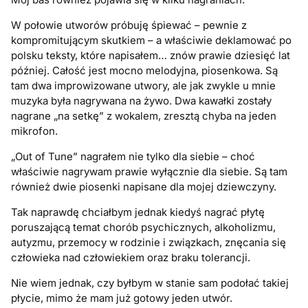
W połowie utworów próbuję śpiewać – pewnie z
kompromitującym skutkiem – a właściwie deklamować po
polsku teksty, które napisałem… znów prawie dziesięć lat
później. Całość jest mocno melodyjna, piosenkowa. Są
tam dwa improwizowane utwory, ale jak zwykle u mnie
muzyka była nagrywana na żywo. Dwa kawałki zostały
nagrane „na setkę” z wokalem, zresztą chyba na jeden
mikrofon.
„Out of Tune” nagrałem nie tylko dla siebie – choć
właściwie nagrywam prawie wyłącznie dla siebie. Są tam
również dwie piosenki napisane dla mojej dziewczyny.
Tak naprawdę chciałbym jednak kiedyś nagrać płytę
poruszającą temat chorób psychicznych, alkoholizmu,
autyzmu, przemocy w rodzinie i związkach, znęcania się
człowieka nad człowiekiem oraz braku tolerancji.
Nie wiem jednak, czy byłbym w stanie sam podołać takiej
płycie, mimo że mam już gotowy jeden utwór.