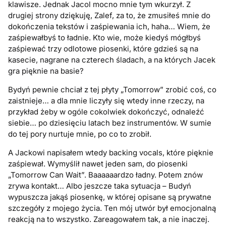
klawisze. Jednak Jacol mocno mnie tym wkurzył. Z
drugiej strony dziękuję, Zalef, za to, że zmusiłeś mnie do
dokończenia tekstów i zaśpiewania ich, haha… Wiem, że
zaśpiewałbyś to ładnie. Kto wie, może kiedyś mógłbyś
zaśpiewać trzy odlotowe piosenki, które gdzieś są na
kasecie, nagrane na czterech śladach, a na których Jacek
gra pięknie na basie?
Bydyń pewnie chciał z tej płyty „Tomorrow” zrobić coś, co
zaistnieje… a dla mnie liczyły się wtedy inne rzeczy, na
przykład żeby w ogóle cokolwiek dokończyć, odnaleźć
siebie… po dziesięciu latach bez instrumentów. W sumie
do tej pory nurtuje mnie, po co to zrobił.
A Jackowi napisałem wtedy backing vocals, które pięknie
zaśpiewał. Wymyślił nawet jeden sam, do piosenki
„Tomorrow Can Wait”. Baaaaaardzo ładny. Potem znów
zrywa kontakt… Albo jeszcze taka sytuacja – Budyń
wypuszcza jakąś piosenkę, w której opisane są prywatne
szczegóły z mojego życia. Ten mój utwór był emocjonalną
reakcją na to wszystko. Zareagowałem tak, a nie inaczej.