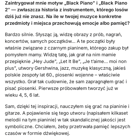
Zaintrygował mnie motyw „Black Piano” i „Black Piano
2″ — zwłaszcza historia z instrumentem, którego losów
dziś już nie znasz. Na ile w twojej muzyce konkretne
przedmioty i miejsca przechowują emocje albo pamięć?
Bardzo silnie. Słysząc ją, widzę obrazy z prób, nagrań,
koncertów, samych początków… A te początki były
właśnie związane z czarnym pianinem, którego zakup był
pomysłem mamy. Widzę tatę, jak grał na nim mamie
przepięknie „Hey Jude”, „Let It Be”, „Je t’aime… moi non
plus”, utwory Gershwina, jazz, muzykę klasyczną, jakieś
polskie zespoły lat 60., piosenki wojenne – właściwie
wszystko. Grał tak cudownie, że sam zapragnąłem grać i
pisać piosenki. Pierwsze próbowałem tworzyć już w
wieku 4, 5, 6 lat.
Sam, dzięki tej inspiracji, nauczyłem się grać na pianinie i
gitarze. A pojawienie się tego utworu (napisałem kilkaset
melodii na tym pianinie) w tak skandalicznej jakości jest
symboliczne. Chciałem, żeby przetrwała pamięć lepszych
czasów w formie dźwiękowej.