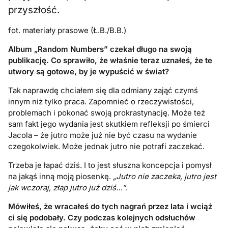
przyszłość.
fot. materiały prasowe (Ł.B./B.B.)
Album „Random Numbers” czekał długo na swoją
publikację. Co sprawiło, że właśnie teraz uznałeś, że te
utwory są gotowe, by je wypuścić w świat?
Tak naprawdę chciałem się dla odmiany zająć czymś
innym niż tylko praca. Zapomnieć o rzeczywistości,
problemach i pokonać swoją prokrastynację. Może też
sam fakt jego wydania jest skutkiem refleksji po śmierci
Jacola – że jutro może już nie być czasu na wydanie
czegokolwiek. Może jednak jutro nie potrafi zaczekać.
Trzeba je łapać dziś. I to jest słuszna koncepcja i pomysł
na jakąś inną moją piosenkę.
„Jutro nie zaczeka, jutro jest
jak wczoraj, złap jutro już dziś…”
.
Mówiłeś, że wracałeś do tych nagrań przez lata i wciąż
ci się podobały. Czy podczas kolejnych odsłuchów