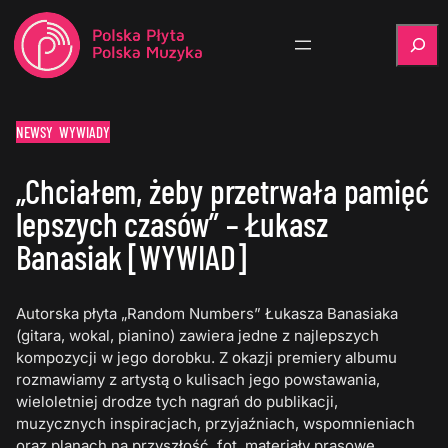
Szukaj
NEWSY
WYWIADY
„Chciałem, żeby przetrwała pamięć
lepszych czasów” – Łukasz
Banasiak [WYWIAD]
Autorska płyta „Random Numbers” Łukasza Banasiaka
(gitara, wokal, pianino) zawiera jedne z najlepszych
kompozycji w jego dorobku. Z okazji premiery albumu
rozmawiamy z artystą o kulisach jego powstawania,
wieloletniej drodze tych nagrań do publikacji,
muzycznych inspiracjach, przyjaźniach, wspomnieniach
oraz planach na przyszłość. fot. materiały prasowe