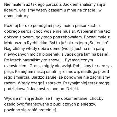
Nie miałem aż takiego parcia. Z Jackiem znaliśmy się z
liceum. Graliśmy wtedy czasem u mnie na chacie i w
domu kultury.
Później bardzo pomógł mi przy moich piosenkach, z
dobrego serca, choć wcale nie musiał. Wspierał mnie też
dobrym słowem, gdy tego potrzebowałem. Poznał mnie z
Mateuszem Rychlickim. Był to już okres jego „Sejtenika”.
Nagraliśmy wtedy dobre demo (wciąż jest na nim parę
niewydanych moich piosenek, a Jacek gra tam na basie).
Po latach nagraliśmy to znowu… Był magicznym
człowiekiem. Grosza nigdy nie wziął. Robiliśmy te rzeczy z
pasji. Pamiętam naszą ostatnią rozmowę, niedługo przed
jego śmiercią. Bardzo żałuję, że ponownie nie zagraliśmy
razem. Wtedy czegoś zabrakło. Przynajmniej teraz mogę
podziękować Jackowi za pomoc. Dzięki.
Wydaje mi się jednak, że filmy dokumentalne, choćby
częściowo finansowane z publicznych pieniędzy,
powinno się robić rzetelniej.