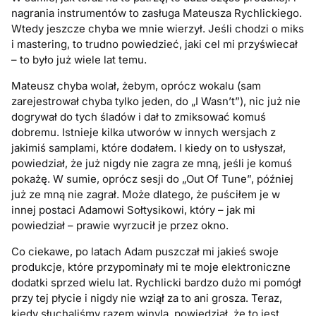
nagrania instrumentów to zasługa Mateusza Rychlickiego.
Wtedy jeszcze chyba we mnie wierzył. Jeśli chodzi o miks
i mastering, to trudno powiedzieć, jaki cel mi przyświecał
– to było już wiele lat temu.
Mateusz chyba wolał, żebym, oprócz wokalu (sam
zarejestrował chyba tylko jeden, do „I Wasn’t”), nic już nie
dogrywał do tych śladów i dał to zmiksować komuś
dobremu. Istnieje kilka utworów w innych wersjach z
jakimiś samplami, które dodałem. I kiedy on to usłyszał,
powiedział, że już nigdy nie zagra ze mną, jeśli je komuś
pokażę. W sumie, oprócz sesji do „Out Of Tune”, później
już ze mną nie zagrał. Może dlatego, że puściłem je w
innej postaci Adamowi Sołtysikowi, który – jak mi
powiedział – prawie wyrzucił je przez okno.
Co ciekawe, po latach Adam puszczał mi jakieś swoje
produkcje, które przypominały mi te moje elektroniczne
dodatki sprzed wielu lat. Rychlicki bardzo dużo mi pomógł
przy tej płycie i nigdy nie wziął za to ani grosza. Teraz,
kiedy słuchaliśmy razem winyla, powiedział, że to jest