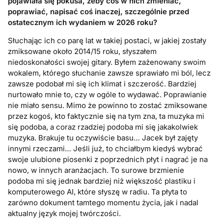
pojawiała się pokusa, żeby coś w nich zmieniać,
poprawiać, napisać coś inaczej, szczególnie przed
ostatecznym ich wydaniem w 2026 roku?
Słuchając ich co parę lat w takiej postaci, w jakiej zostały
zmiksowane około 2014/15 roku, słyszałem
niedoskonałości swojej gitary. Byłem zażenowany swoim
wokalem, którego słuchanie zawsze sprawiało mi ból, lecz
zawsze podobał mi się ich klimat i szczerość. Bardziej
nurtowało mnie to, czy w ogóle to wydawać. Poprawianie
nie miało sensu. Mimo że powinno to zostać zmiksowane
przez kogoś, kto faktycznie się na tym zna, ta muzyka mi
się podoba, a coraz rzadziej podoba mi się jakakolwiek
muzyka. Brakuje tu oczywiście basu… Jacek był zajęty
innymi rzeczami… Jeśli już, to chciałbym kiedyś wybrać
swoje ulubione piosenki z poprzednich płyt i nagrać je na
nowo, w innych aranżacjach. To surowe brzmienie
podoba mi się jednak bardziej niż większość plastiku i
komputerowego AI, które słyszę w radiu. Ta płyta to
zarówno dokument tamtego momentu życia, jak i nadal
aktualny język mojej twórczości.