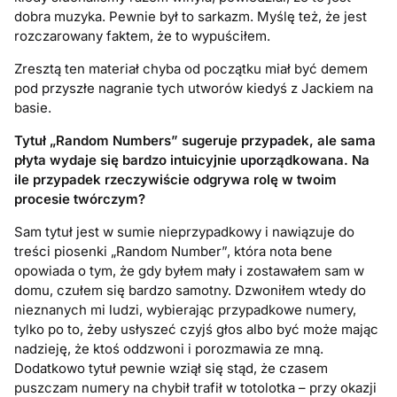
dobra muzyka. Pewnie był to sarkazm. Myślę też, że jest
rozczarowany faktem, że to wypuściłem.
Zresztą ten materiał chyba od początku miał być demem
pod przyszłe nagranie tych utworów kiedyś z Jackiem na
basie.
Tytuł „Random Numbers” sugeruje przypadek, ale sama
płyta wydaje się bardzo intuicyjnie uporządkowana. Na
ile przypadek rzeczywiście odgrywa rolę w twoim
procesie twórczym?
Sam tytuł jest w sumie nieprzypadkowy i nawiązuje do
treści piosenki „Random Number”, która nota bene
opowiada o tym, że gdy byłem mały i zostawałem sam w
domu, czułem się bardzo samotny. Dzwoniłem wtedy do
nieznanych mi ludzi, wybierając przypadkowe numery,
tylko po to, żeby usłyszeć czyjś głos albo być może mając
nadzieję, że ktoś oddzwoni i porozmawia ze mną.
Dodatkowo tytuł pewnie wziął się stąd, że czasem
puszczam numery na chybił trafił w totolotka – przy okazji