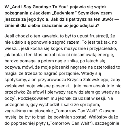
W „And I Say Goodbye To You” pojawia się wątek
pożegnania z Jackiem „Budyniem” Szymkiewiczem
jeszcze za jego życia. Jak dziś patrzysz na ten utwór —
zmienił dla ciebie znaczenie po jego odejściu?
Jeśli chodzi o ten kawałek, to był to upust frustracji, że
nie udało się ponownie zagrać razem. To jest też tak, no
wiesz… jeśli kocha się kogoś muzycznie i przyjacielsko,
jak brata, i ten ktoś potrafi dać ci niesamowitą energię,
bardzo pomaga, a potem nagle znika, po latach się
odzywa, mówi, że moje piosenki nagrane na czteroślad to
magia, że trzeba to nagrać porządnie. Wtedy się
spotykamy, a on przyprowadza Krzysia Zalewskiego, żeby
zaśpiewał moje własne piosenki… (nie mam absolutnie nic
przeciwko Zalefowi i pierwszy raz widziałem go wtedy na
oczy). Podziękowałem mu jednak za udział w sesji. Na
pożegnanie, gdy wychodził z salki ze sprzętem,
zagraliśmy mu piosenkę „Tomorrow Can Wait”. Czasem
myślę, że był to błąd, że powinien zostać. Wniósłby dużo
do poprzedniej płyty („Tomorrow Can Wait”), szczególnie