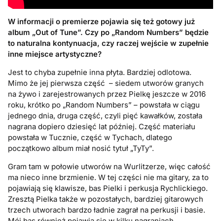
W informacji o premierze pojawia się też gotowy już
album „Out of Tune”. Czy po „Random Numbers” będzie
to naturalna kontynuacja, czy raczej wejście w zupełnie
inne miejsce artystyczne?
Jest to chyba zupełnie inna płyta. Bardziej odlotowa.
Mimo że jej pierwsza część – siedem utworów granych
na żywo i zarejestrowanych przez Pielkę jeszcze w 2016
roku, krótko po „Random Numbers” – powstała w ciągu
jednego dnia, druga część, czyli pięć kawałków, została
nagrana dopiero dziesięć lat później. Część materiału
powstała w Tucznie, część w Tychach, dlatego
początkowo album miał nosić tytuł „TyTy”.
Gram tam w połowie utworów na Wurlitzerze, więc całość
ma nieco inne brzmienie. W tej części nie ma gitary, za to
pojawiają się klawisze, bas Pielki i perkusja Rychlickiego.
Zresztą Pielka także w pozostałych, bardziej gitarowych
trzech utworach bardzo ładnie zagrał na perkusji i basie.
Mój bas również pojawia się w kilku nagraniach.