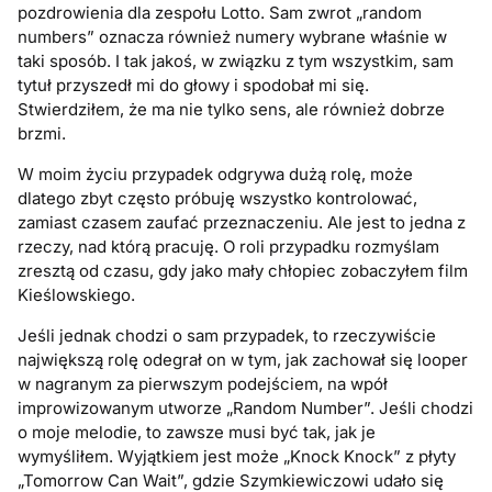
pozdrowienia dla zespołu Lotto. Sam zwrot „random
numbers” oznacza również numery wybrane właśnie w
taki sposób. I tak jakoś, w związku z tym wszystkim, sam
tytuł przyszedł mi do głowy i spodobał mi się.
Stwierdziłem, że ma nie tylko sens, ale również dobrze
brzmi.
W moim życiu przypadek odgrywa dużą rolę, może
dlatego zbyt często próbuję wszystko kontrolować,
zamiast czasem zaufać przeznaczeniu. Ale jest to jedna z
rzeczy, nad którą pracuję. O roli przypadku rozmyślam
zresztą od czasu, gdy jako mały chłopiec zobaczyłem film
Kieślowskiego.
Jeśli jednak chodzi o sam przypadek, to rzeczywiście
największą rolę odegrał on w tym, jak zachował się looper
w nagranym za pierwszym podejściem, na wpół
improwizowanym utworze „Random Number”. Jeśli chodzi
o moje melodie, to zawsze musi być tak, jak je
wymyśliłem. Wyjątkiem jest może „Knock Knock” z płyty
„Tomorrow Can Wait”, gdzie Szymkiewiczowi udało się