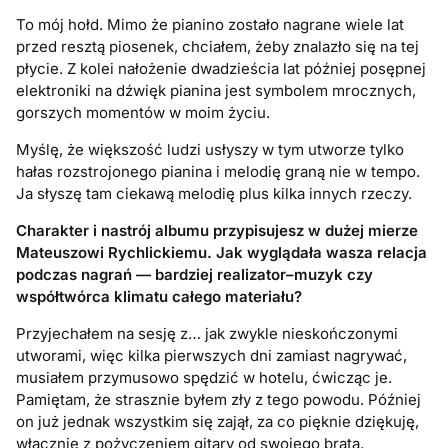
To mój hołd. Mimo że pianino zostało nagrane wiele lat
przed resztą piosenek, chciałem, żeby znalazło się na tej
płycie. Z kolei nałożenie dwadzieścia lat później posępnej
elektroniki na dźwięk pianina jest symbolem mrocznych,
gorszych momentów w moim życiu.
Myślę, że większość ludzi usłyszy w tym utworze tylko
hałas rozstrojonego pianina i melodię graną nie w tempo.
Ja słyszę tam ciekawą melodię plus kilka innych rzeczy.
Charakter i nastrój albumu przypisujesz w dużej mierze
Mateuszowi Rychlickiemu. Jak wyglądała wasza relacja
podczas nagrań — bardziej realizator–muzyk czy
współtwórca klimatu całego materiału?
Przyjechałem na sesję z… jak zwykle nieskończonymi
utworami, więc kilka pierwszych dni zamiast nagrywać,
musiałem przymusowo spędzić w hotelu, ćwicząc je.
Pamiętam, że strasznie byłem zły z tego powodu. Później
on już jednak wszystkim się zajął, za co pięknie dziękuję,
włącznie z pożyczeniem gitary od swojego brata,