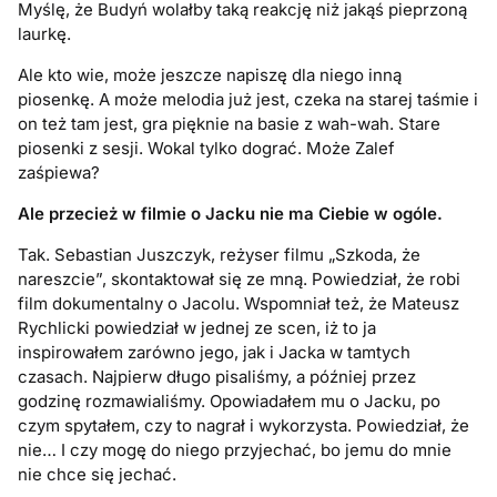
Myślę, że Budyń wolałby taką reakcję niż jakąś pieprzoną
laurkę.
Ale kto wie, może jeszcze napiszę dla niego inną
piosenkę. A może melodia już jest, czeka na starej taśmie i
on też tam jest, gra pięknie na basie z wah-wah. Stare
piosenki z sesji. Wokal tylko dograć. Może Zalef
zaśpiewa?
Ale przecież w filmie o Jacku nie ma Ciebie w ogóle.
Tak. Sebastian Juszczyk, reżyser filmu „Szkoda, że
nareszcie”, skontaktował się ze mną. Powiedział, że robi
film dokumentalny o Jacolu. Wspomniał też, że Mateusz
Rychlicki powiedział w jednej ze scen, iż to ja
inspirowałem zarówno jego, jak i Jacka w tamtych
czasach. Najpierw długo pisaliśmy, a później przez
godzinę rozmawialiśmy. Opowiadałem mu o Jacku, po
czym spytałem, czy to nagrał i wykorzysta. Powiedział, że
nie… I czy mogę do niego przyjechać, bo jemu do mnie
nie chce się jechać.