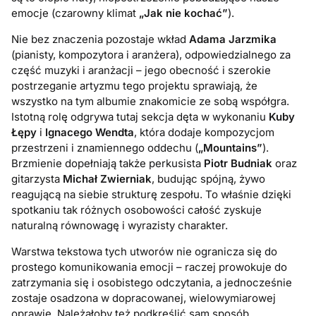
emocje (czarowny klimat
„Jak nie kochać”
).
Nie bez znaczenia pozostaje wkład
Adama Jarzmika
(pianisty, kompozytora i aranżera), odpowiedzialnego za
część muzyki i aranżacji – jego obecność i szerokie
postrzeganie artyzmu tego projektu sprawiają, że
wszystko na tym albumie znakomicie ze sobą współgra.
Istotną rolę odgrywa tutaj sekcja dęta w wykonaniu
Kuby
Łępy
i
Ignacego Wendta
, która dodaje kompozycjom
przestrzeni i znamiennego oddechu (
„Mountains”
).
Brzmienie dopełniają także perkusista
Piotr Budniak
oraz
gitarzysta
Michał Zwierniak
, budując spójną, żywo
reagującą na siebie strukturę zespołu. To właśnie dzięki
spotkaniu tak różnych osobowości całość zyskuje
naturalną równowagę i wyrazisty charakter.
Warstwa tekstowa tych utworów nie ogranicza się do
prostego komunikowania emocji – raczej prowokuje do
zatrzymania się i osobistego odczytania, a jednocześnie
zostaje osadzona w dopracowanej, wielowymiarowej
oprawie. Należałoby też podkreślić sam sposób