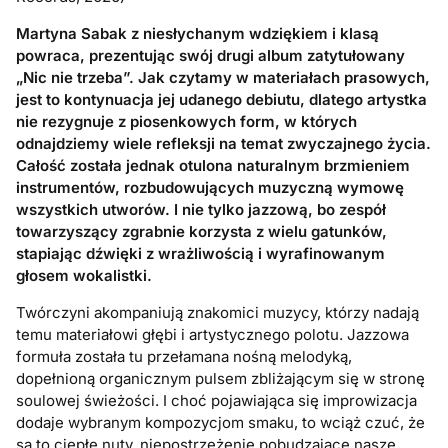
Martyna Sabak z niesłychanym wdziękiem i klasą
powraca, prezentując swój drugi album zatytułowany
„Nic nie trzeba”. Jak czytamy w materiałach prasowych,
jest to kontynuacja jej udanego debiutu, dlatego artystka
nie rezygnuje z piosenkowych form, w których
odnajdziemy wiele refleksji na temat zwyczajnego życia.
Całość została jednak otulona naturalnym brzmieniem
instrumentów, rozbudowujących muzyczną wymowę
wszystkich utworów. I nie tylko jazzową, bo zespół
towarzyszący zgrabnie korzysta z wielu gatunków,
stapiając dźwięki z wrażliwością i wyrafinowanym
głosem wokalistki.
Twórczyni akompaniują znakomici muzycy, którzy nadają
temu materiałowi głębi i artystycznego polotu. Jazzowa
formuła została tu przełamana nośną melodyką,
dopełnioną organicznym pulsem zbliżającym się w stronę
soulowej świeżości. I choć pojawiająca się improwizacja
dodaje wybranym kompozycjom smaku, to wciąż czuć, że
są to ciepłe nuty, niepostrzeżenie pobudzające nasze