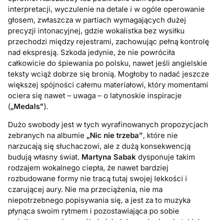
interpretacji, wyczulenie na detale i w ogóle operowanie
głosem, zwłaszcza w partiach wymagających dużej
precyzji intonacyjnej, gdzie wokalistka bez wysiłku
przechodzi między rejestrami, zachowując pełną kontrolę
nad ekspresją. Szkoda jedynie, że nie powróciła
całkowicie do śpiewania po polsku, nawet jeśli angielskie
teksty wciąż dobrze się bronią. Mogłoby to nadać jeszcze
większej spójności całemu materiałowi, który momentami
ociera się nawet – uwaga – o latynoskie inspiracje
(
„Medals”
).
Dużo swobody jest w tych wyrafinowanych propozycjach
zebranych na albumie
„Nic nie trzeba”
, które nie
narzucają się słuchaczowi, ale z dużą konsekwencją
budują własny świat.
Martyna Sabak
dysponuje takim
rodzajem wokalnego ciepła, że nawet bardziej
rozbudowane formy nie tracą tutaj swojej lekkości i
czarującej aury. Nie ma przeciążenia, nie ma
niepotrzebnego popisywania się, a jest za to muzyka
płynąca swoim rytmem i pozostawiająca po sobie