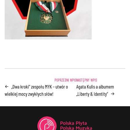
„Dwa kroki” zespołu MYK – utwór o
Agata Kulis a albumem
←
wielkiej mocy zwykłych słów!
„Liberty & Identity”
→