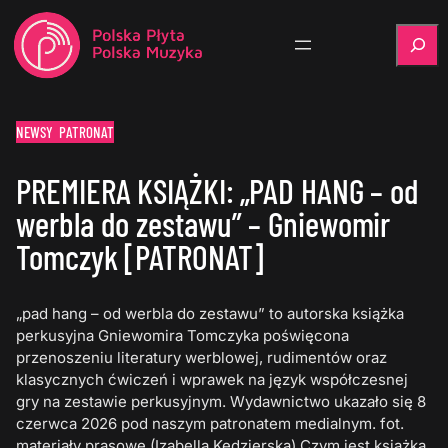
Szukaj
NEWSY
PATRONAT
PREMIERA KSIĄŻKI: „PAD HANG – od
werbla do zestawu” – Gniewomir
Tomczyk [PATRONAT]
„pad hang – od werbla do zestawu” to autorska książka
perkusyjna Gniewomira Tomczyka poświęcona
przenoszeniu literatury werblowej, rudimentów oraz
klasycznych ćwiczeń i wprawek na język współczesnej
gry na zestawie perkusyjnym. Wydawnictwo ukazało się 8
czerwca 2026 pod naszym patronatem medialnym. fot.
materiały prasowe (Izabella Kędzierska) Czym jest książka