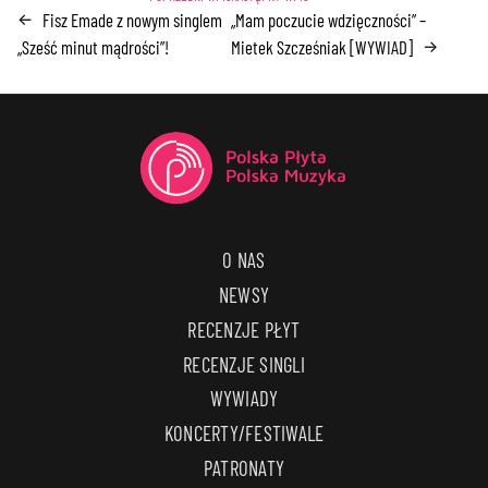
Fisz Emade z nowym singlem
„Mam poczucie wdzięczności” –
←
„Sześć minut mądrości”!
Mietek Szcześniak [WYWIAD]
→
O NAS
NEWSY
RECENZJE PŁYT
RECENZJE SINGLI
WYWIADY
KONCERTY/FESTIWALE
PATRONATY