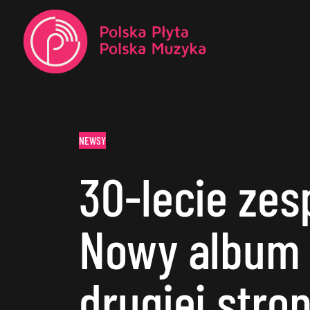
NEWSY
30-lecie zes
Nowy album 
drugiej stron