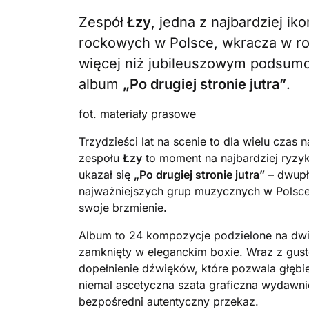
Zespół
Łzy
, jedna z najbardziej ik
rockowych w Polsce, wkracza w ro
więcej niż jubileuszowym podsumo
album
„Po drugiej stronie jutra”
.
fot. materiały prasowe
Trzydzieści lat na scenie to dla wielu czas
zespołu
Łzy
to moment na najbardziej ryzyk
ukazał się
„Po drugiej stronie jutra”
– dwupł
najważniejszych grup muzycznych w Polsce
swoje brzmienie.
Album to 24 kompozycje podzielone na dwi
zamknięty w eleganckim boxie. Wraz z gust
dopełnienie dźwięków, które pozwala głębi
niemal ascetyczna szata graficzna wydawnic
bezpośredni autentyczny przekaz.