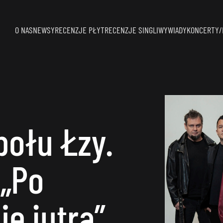
O NAS
NEWSY
RECENZJE PŁYT
RECENZJE SINGLI
WYWIADY
KONCERTY/
połu Łzy.
„Po
ie jutra”