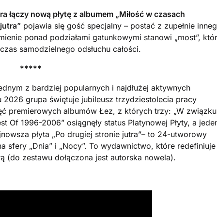
ra łączy nową płytę z albumem „Miłość w czasach
jutra”
pojawia się gość specjalny – postać z zupełnie inne
mienie ponad podziałami gatunkowymi stanowi „most”, któ
dczas samodzielnego odsłuchu całości.
*****
e jednym z bardziej popularnych i najdłużej aktywnych
026 grupa świętuje jubileusz trzydziestolecia pracy
ięć premierowych albumów Łez, z których trzy: „W związku
est Of 1996-2006” osiągnęły status Platynowej Płyty, a jede
Najnowsza płyta „Po drugiej stronie jutra”– to 24-utworowy
na sfery „Dnia” i „Nocy”. To wydawnictwo, które redefiniuje
urą (do zestawu dołączona jest autorska nowela).