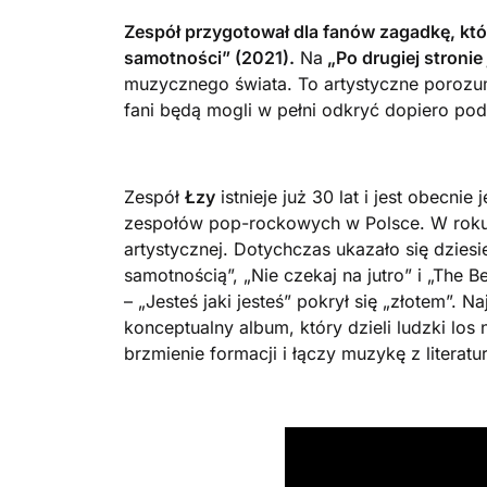
Zespół przygotował dla fanów zagadkę, któ
samotności” (2021).
Na
„Po drugiej stronie 
muzycznego świata. To artystyczne porozu
fani będą mogli w pełni odkryć dopiero po
Zespół
Łzy
istnieje już 30 lat i jest obecni
zespołów pop-rockowych w Polsce. W roku 2
artystycznej. Dotychczas ukazało się dzies
samotnością”, „Nie czekaj na jutro” i „The B
– „Jesteś jaki jesteś” pokrył się „złotem”. 
konceptualny album, który dzieli ludzki los 
brzmienie formacji i łączy muzykę z literat