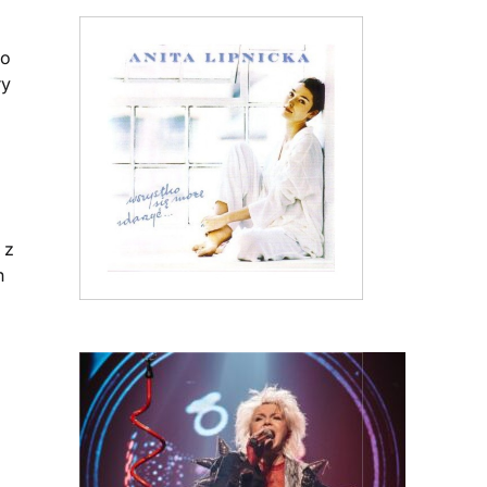
go
ry
 z
n