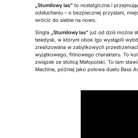
„Stumilowy las”
to nostalgiczna i przejmuj
odsłuchaniu – o bezpiecznej przystani, mi
wrócić do siebie na nowo.
Singla
„Stumilowy las”
już od dziś można s
teledysk, w którym obok Igo wystąpili wybi
zrealizowana w zabytkowych przestrzeniac
wyjątkowego, filmowego charakteru. To kole
związek ze stolicą Małopolski. To tam stawi
Machine, później jako połowa duetu Bass Ast