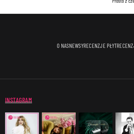
Prosto z c
O NAS
NEWSY
RECENZJE PŁYT
RECENZJ
INSTAGRAM