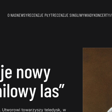
O NAS
NEWSY
RECENZJE PŁYT
RECENZJE SINGLI
WYWIADY
KONCERTY/
uje nowy
milowy las”
”. Utworowi towarzyszy teledysk, w