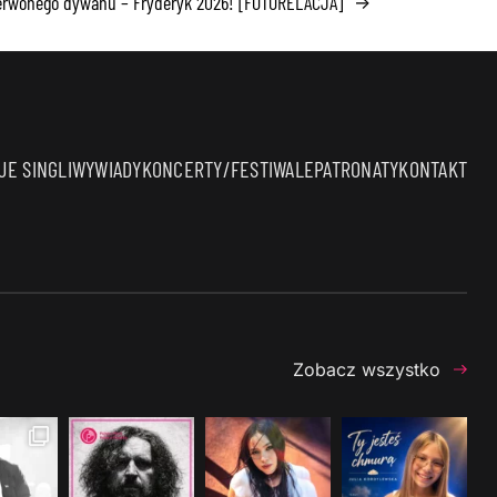
zerwonego dywanu – Fryderyk 2026! [FOTORELACJA]
→
E SINGLI
WYWIADY
KONCERTY/FESTIWALE
PATRONATY
KONTAKT
Zobacz wszystko