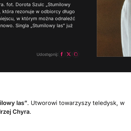
ra. fot. Dorota Szulc „Stumilowy
, która rezonuje w odbiorcy długo
 miejscu, w którym można odnaleźć
 nowo. Singla „Stumilowy las” już
Udostępnij:
lowy las”
. Utworowi towarzyszy teledysk, w
rzej Chyra
.