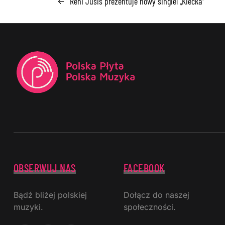
Reni Jusis prezentuje nowy singiel „Kiecka”
←
OBSERWUJ NAS
FACEBOOK
Bądź bliżej polskiej
Dołącz do naszej
muzyki.
społeczności.