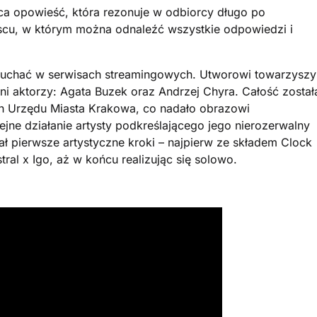
ąca opowieść, która rezonuje w odbiorcy długo po
ejscu, w którym można odnaleźć wszystkie odpowiedzi i
łuchać w serwisach streamingowych. Utworowi towarzyszy
tni aktorzy: Agata Buzek oraz Andrzej Chyra. Całość został
h Urzędu Miasta Krakowa, co nadało obrazowi
jne działanie artysty podkreślającego jego nierozerwalny
ał pierwsze artystyczne kroki – najpierw ze składem Clock
ral x Igo, aż w końcu realizując się solowo.