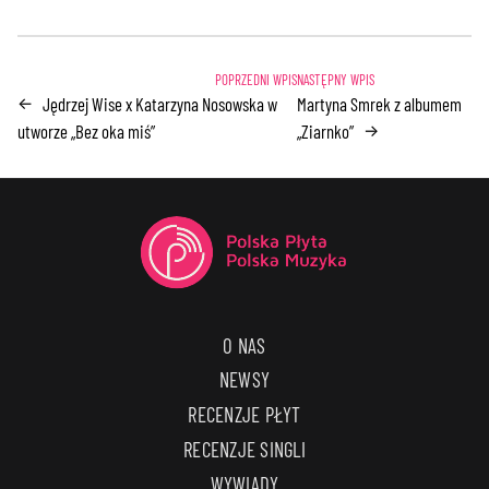
Jędrzej Wise x Katarzyna Nosowska w
Martyna Smrek z albumem
←
utworze „Bez oka miś”
„Ziarnko”
→
O NAS
NEWSY
RECENZJE PŁYT
RECENZJE SINGLI
WYWIADY