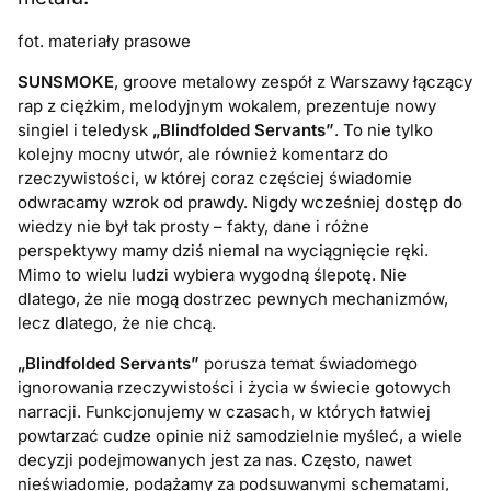
fot. materiały prasowe
SUNSMOKE
, groove metalowy zespół z Warszawy łączący
rap z ciężkim, melodyjnym wokalem, prezentuje nowy
singiel i teledysk
„Blindfolded Servants”
. To nie tylko
kolejny mocny utwór, ale również komentarz do
rzeczywistości, w której coraz częściej świadomie
odwracamy wzrok od prawdy. Nigdy wcześniej dostęp do
wiedzy nie był tak prosty – fakty, dane i różne
perspektywy mamy dziś niemal na wyciągnięcie ręki.
Mimo to wielu ludzi wybiera wygodną ślepotę. Nie
dlatego, że nie mogą dostrzec pewnych mechanizmów,
lecz dlatego, że nie chcą.
„Blindfolded Servants”
porusza temat świadomego
ignorowania rzeczywistości i życia w świecie gotowych
narracji. Funkcjonujemy w czasach, w których łatwiej
powtarzać cudze opinie niż samodzielnie myśleć, a wiele
decyzji podejmowanych jest za nas. Często, nawet
nieświadomie, podążamy za podsuwanymi schematami,