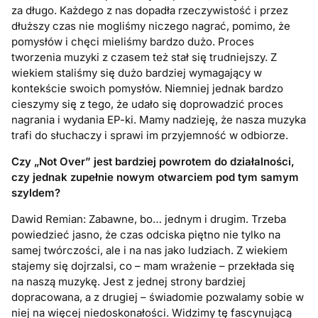
za długo. Każdego z nas dopadła rzeczywistość i przez
dłuższy czas nie mogliśmy niczego nagrać, pomimo, że
pomysłów i chęci mieliśmy bardzo dużo. Proces
tworzenia muzyki z czasem też stał się trudniejszy. Z
wiekiem staliśmy się dużo bardziej wymagający w
kontekście swoich pomysłów. Niemniej jednak bardzo
cieszymy się z tego, że udało się doprowadzić proces
nagrania i wydania EP-ki. Mamy nadzieję, że nasza muzyka
trafi do słuchaczy i sprawi im przyjemność w odbiorze.
Czy „Not Over” jest bardziej powrotem do działalności,
czy jednak zupełnie nowym otwarciem pod tym samym
szyldem?
Dawid Remian: Zabawne, bo… jednym i drugim. Trzeba
powiedzieć jasno, że czas odciska piętno nie tylko na
samej twórczości, ale i na nas jako ludziach. Z wiekiem
stajemy się dojrzalsi, co – mam wrażenie – przekłada się
na naszą muzykę. Jest z jednej strony bardziej
dopracowana, a z drugiej – świadomie pozwalamy sobie w
niej na więcej niedoskonałości. Widzimy tę fascynującą