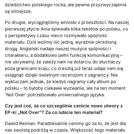
dziedzictwo polskiego rocka, ale pewne przyzwyczajenia
są silniejsze.
Po drugie, wyciągnęliśmy wnioski z przeszłości. Na naszej
pierwszej płycie Ania śpiewała kilka tekstów po polsku, co
z perspektywy czasu nieco rozmywało spójność
materiału. Dziś wolimy iść jedną, wyraźnie określoną
drogą. Angielski nadaje naszej muzyce spójności i
charakteru, a dodatkowo pełni funkcję komunikacyjną –
nie ukrywamy, że zależy nam na dotarciu do słuchaczy
poza granicami kraju, co zresztą już teraz udaje nam się
osiągnąć dzięki świetnym recenzjom z zagranicy. Nie
wykluczam jednak, że kiedyś nagramy cały album po
polsku – to byłoby ciekawe wyzwanie, ale na ten moment
'Not Over’ potrzebowało uniwersalnego języka.
Czy jest coś, za co szczególnie cenicie nowe utwory z
EP-ki „Not Over”? Za co lubicie ten materiał?
Dawid Remian: Paradoksalnie cenimy go za to, że jest dla
nas swoistą podróżą w czasie. Większość tego materiału