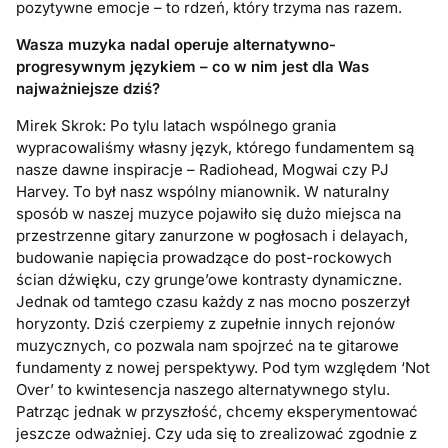
pozytywne emocje – to rdzeń, który trzyma nas razem.
Wasza muzyka nadal operuje alternatywno-
progresywnym językiem – co w nim jest dla Was
najważniejsze dziś?
Mirek Skrok: Po tylu latach wspólnego grania
wypracowaliśmy własny język, którego fundamentem są
nasze dawne inspiracje – Radiohead, Mogwai czy PJ
Harvey. To był nasz wspólny mianownik. W naturalny
sposób w naszej muzyce pojawiło się dużo miejsca na
przestrzenne gitary zanurzone w pogłosach i delayach,
budowanie napięcia prowadzące do post-rockowych
ścian dźwięku, czy grunge’owe kontrasty dynamiczne.
Jednak od tamtego czasu każdy z nas mocno poszerzył
horyzonty. Dziś czerpiemy z zupełnie innych rejonów
muzycznych, co pozwala nam spojrzeć na te gitarowe
fundamenty z nowej perspektywy. Pod tym względem ‘Not
Over’ to kwintesencja naszego alternatywnego stylu.
Patrząc jednak w przyszłość, chcemy eksperymentować
jeszcze odważniej. Czy uda się to zrealizować zgodnie z