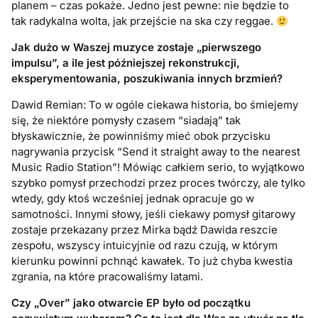
planem – czas pokaże. Jedno jest pewne: nie będzie to
tak radykalna wolta, jak przejście na ska czy reggae.
Jak dużo w Waszej muzyce zostaje „pierwszego
impulsu”, a ile jest późniejszej rekonstrukcji,
eksperymentowania, poszukiwania innych brzmień?
Dawid Remian: To w ogóle ciekawa historia, bo śmiejemy
się, że niektóre pomysły czasem “siadają” tak
błyskawicznie, że powinniśmy mieć obok przycisku
nagrywania przycisk “Send it straight away to the nearest
Music Radio Station”! Mówiąc całkiem serio, to wyjątkowo
szybko pomysł przechodzi przez proces twórczy, ale tylko
wtedy, gdy ktoś wcześniej jednak opracuje go w
samotności. Innymi słowy, jeśli ciekawy pomysł gitarowy
zostaje przekazany przez Mirka bądź Dawida reszcie
zespołu, wszyscy intuicyjnie od razu czują, w którym
kierunku powinni pchnąć kawałek. To już chyba kwestia
zgrania, na które pracowaliśmy latami.
Czy „Over” jako otwarcie EP było od początku