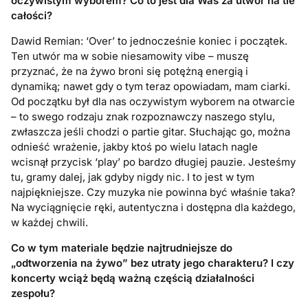
oczywistym wyborem? Co to jest dla Was za utwór na tle
całości?
Dawid Remian: ‘Over’ to jednocześnie koniec i początek.
Ten utwór ma w sobie niesamowity vibe – muszę
przyznać, że na żywo broni się potężną energią i
dynamiką; nawet gdy o tym teraz opowiadam, mam ciarki.
Od początku był dla nas oczywistym wyborem na otwarcie
– to swego rodzaju znak rozpoznawczy naszego stylu,
zwłaszcza jeśli chodzi o partie gitar. Słuchając go, można
odnieść wrażenie, jakby ktoś po wielu latach nagle
wcisnął przycisk ‘play’ po bardzo długiej pauzie. Jesteśmy
tu, gramy dalej, jak gdyby nigdy nic. I to jest w tym
najpiękniejsze. Czy muzyka nie powinna być właśnie taka?
Na wyciągnięcie ręki, autentyczna i dostępna dla każdego,
w każdej chwili.
Co w tym materiale będzie najtrudniejsze do
„odtworzenia na żywo” bez utraty jego charakteru? I czy
koncerty wciąż będą ważną częścią działalności
zespołu?