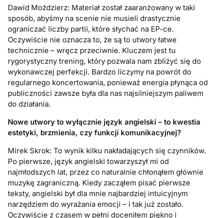
Dawid Moździerz: Materiał został zaaranżowany w taki
sposób, abyśmy na scenie nie musieli drastycznie
ograniczać liczby partii, które słychać na EP-ce.
Oczywiście nie oznacza to, że są to utwory łatwe
technicznie – wręcz przeciwnie. Kluczem jest tu
rygorystyczny trening, który pozwala nam zbliżyć się do
wykonawczej perfekcji. Bardzo liczymy na powrót do
regularnego koncertowania, ponieważ energia płynąca od
publiczności zawsze była dla nas najsilniejszym paliwem
do działania.
Nowe utwory to wyłącznie język angielski – to kwestia
estetyki, brzmienia, czy funkcji komunikacyjnej?
Mirek Skrok: To wynik kilku nakładających się czynników.
Po pierwsze, język angielski towarzyszył mi od
najmłodszych lat, przez co naturalnie chłonąłem głównie
muzykę zagraniczną. Kiedy zacząłem pisać pierwsze
teksty, angielski był dla mnie najbardziej intuicyjnym
narzędziem do wyrażania emocji – i tak już zostało.
Oczywiście z czasem w pełni doceniłem piękno i