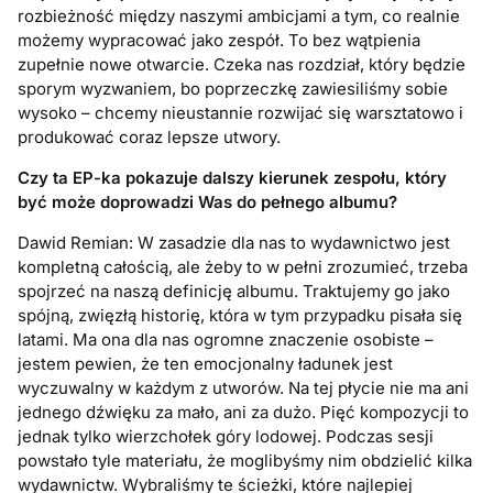
rozbieżność między naszymi ambicjami a tym, co realnie
możemy wypracować jako zespół. To bez wątpienia
zupełnie nowe otwarcie. Czeka nas rozdział, który będzie
sporym wyzwaniem, bo poprzeczkę zawiesiliśmy sobie
wysoko – chcemy nieustannie rozwijać się warsztatowo i
produkować coraz lepsze utwory.
Czy ta EP-ka pokazuje dalszy kierunek zespołu, który
być może doprowadzi Was do pełnego albumu?
Dawid Remian: W zasadzie dla nas to wydawnictwo jest
kompletną całością, ale żeby to w pełni zrozumieć, trzeba
spojrzeć na naszą definicję albumu. Traktujemy go jako
spójną, zwięzłą historię, która w tym przypadku pisała się
latami. Ma ona dla nas ogromne znaczenie osobiste –
jestem pewien, że ten emocjonalny ładunek jest
wyczuwalny w każdym z utworów. Na tej płycie nie ma ani
jednego dźwięku za mało, ani za dużo. Pięć kompozycji to
jednak tylko wierzchołek góry lodowej. Podczas sesji
powstało tyle materiału, że moglibyśmy nim obdzielić kilka
wydawnictw. Wybraliśmy te ścieżki, które najlepiej