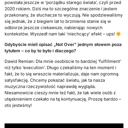
powstała jeszcze w ‘porządku starego świata’, czyli przed
2020 rokiem. Dziś ma to szczególne znaczenie i jestem
przekonany, że słuchacze to wyczują. Nie spodziewaliśmy
się jednak, że z biegiem lat to brzmienie stanie się w
odbiorze jeszcze ciekawsze, nabierając nowych
kontekstów. Wyszedł nam taki ‘niechcący’ efekt – ups!
Gdybyście mieli opisać „Not Over” jednym słowem poza
tytułem – co by to było i dlaczego?
Dawid Remian: Dla mnie osobiście to bardziej ‘fulfillment’
niż tylko ‘execution’. Długo czekaliśmy na ten moment i
fakt, że to się wreszcie materializuje, daje nam ogromną
satysfakcję. Chcemy pokazać światu, jak ta nasza
muzyczna rzeczywistość naprawdę wygląda.
Niesamowicie cieszy mnie też fakt, że tak wiele osób z
utęsknieniem czekało na tę kontynuację. Proszę bardzo –
oto jesteśmy!