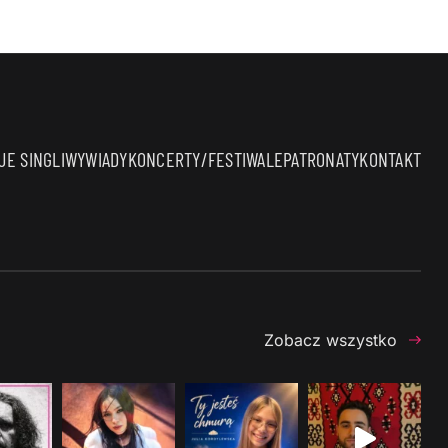
E SINGLI
WYWIADY
KONCERTY/FESTIWALE
PATRONATY
KONTAKT
Zobacz wszystko