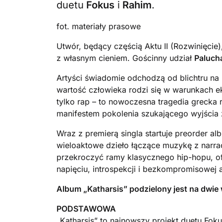
duetu
Fokus
i
Rahim
.
fot. materiały prasowe
Utwór, będący częścią Aktu II (Rozwinięci
z własnym cieniem. Gościnny udział
Paluch
Artyści świadomie odchodzą od blichtru na 
wartość człowieka rodzi się w warunkach e
tylko rap – to nowoczesna tragedia grecka r
manifestem pokolenia szukającego wyjścia 
Wraz z premierą singla startuje preorder a
wieloaktowe dzieło łączące muzykę z narrac
przekroczyć ramy klasycznego hip-hopu, o
napięciu, introspekcji i bezkompromisowej 
Album „Katharsis” podzielony jest na dwie 
PODSTAWOWA
„Katharsis” to najnowszy projekt duetu Foku