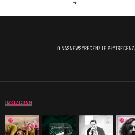
→
O NAS
NEWSY
RECENZJE PŁYT
RECENZJ
INSTAGRAM