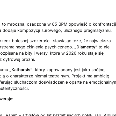
e), to mroczna, osadzona w 85 BPM opowieść o konfrontacji
a
dodaje kompozycji surowego, ulicznego pragmatyzmu.
rzecz bolesnej szczerości, stawiając tezę, że największa
kstremalnego ciśnienia psychicznego.
„Diamenty”
to nie
ozpisana na bity i wersy, która w 2026 roku staje się
z cyfrowej próżni.
lbumu
„Katharsis”
, który zapowiadany jest jako spójne,
ją o charakterze niemal teatralnym. Projekt ma ambicję
ferując słuchaczom doświadczenie oparte na emocjonalny
autentyczności.
wersje:
s i Rahim – artystów od lat kształtujących polski rap. Albu