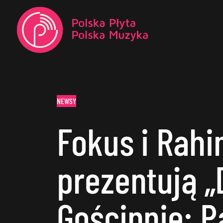
NEWSY
Fokus i Rah
prezentują „
Gościnnie: P