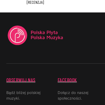
[RECENZJA]
OBSERWUJ NAS
FACEBOOK
Bądź bliżej polskiej
Dołącz do naszej
muzyki.
społeczności.