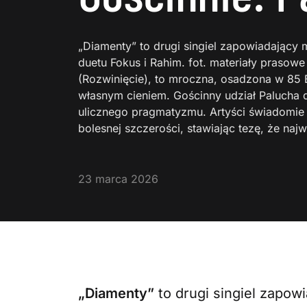
„Diamenty” to drugi singiel zapowiadający 
duetu Fokus i Rahim. fot. materiały prasowe
(Rozwinięcie), to mroczna, osadzona w 85 
własnym cieniem. Gościnny udział Palucha
ulicznego pragmatyzmu. Artyści świadomie 
bolesnej szczerości, stawiając tezę, że na
23 marca 2026
„Diamenty”
to drugi singiel zapow