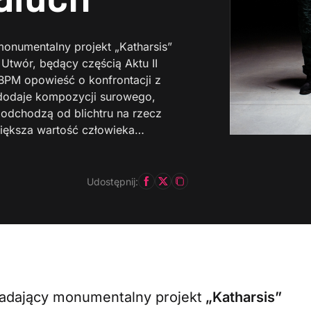
monumentalny projekt „Katharsis”
 Utwór, będący częścią Aktu II
BPM opowieść o konfrontacji z
 dodaje kompozycji surowego,
odchodzą od blichtru na rzecz
jwiększa wartość człowieka…
Udostępnij:
iadający monumentalny projekt
„Katharsis”