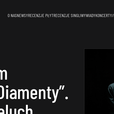
O NAS
NEWSY
RECENZJE PŁYT
RECENZJE SINGLI
WYWIADY
KONCERTY/
im
Diamenty”.
aluch