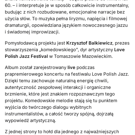
60. – i interpretuje je w sposób całkowicie instrumentalny,
budując z nich rozbudowane, emocjonalne narracje bez
użycia słów.
To muzyka pełna liryzmu, napięcia i filmowej
dramaturgii, opowiedziana językiem nowoczesnego jazzu
i świadomej improwizacji.
Pomysłodawcą projektu jest
Krzysztof Balkiewicz
, prezes
stowarzyszenia „komedowskiego”, dyr artystyczny
Love
Polish Jazz Festival
w Tomaszowie Mazowieckim.
Album został zarejestrowany
live
podczas
prapremierowego koncertu na festiwalu Love Polish Jazz.
Dzięki temu zachowuje naturalną energię chwili,
autentyczność zespołowej interakcji i organiczne
brzmienie, które jest znakiem rozpoznawczym tego
projektu. Komedowskie melodie stają się tu punktem
wyjścia do twórczego dialogu wybitnych
instrumentalistów, a całość tworzy spójną, dojrzałą
wypowiedź artystyczną.
Z jednej strony to hołd dla jednego z najważniejszych