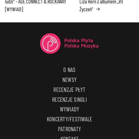
ludzi” – AGE CONNECT & ROCKAWAY
Liza Hern z albumem „VII
[WYWIAD]
Życzeń”
→
O NAS
NEWSY
RECENZJE PŁYT
RECENZJE SINGLI
WYWIADY
KONCERTY/FESTIWALE
PATRONATY
KONTAKT