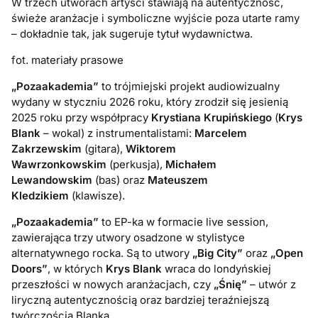
W trzech utworach artyści stawiają na autentyczność,
świeże aranżacje i symboliczne wyjście poza utarte ramy
– dokładnie tak, jak sugeruje tytuł wydawnictwa.
fot. materiały prasowe
„Pozaakademia”
to trójmiejski projekt audiowizualny
wydany w styczniu 2026 roku, który zrodził się jesienią
2025 roku przy współpracy
Krystiana Krupińskiego
(
Krys
Blank
– wokal) z instrumentalistami:
Marcelem
Zakrzewskim
(gitara),
Wiktorem
Wawrzonkowskim
(perkusja),
Michałem
Lewandowskim
(bas) oraz
Mateuszem
Kledzikiem
(klawisze).
„Pozaakademia”
to EP-ka w formacie live session,
zawierająca trzy utwory osadzone w stylistyce
alternatywnego rocka. Są to utwory
„Big City”
oraz
„Open
Doors”
, w których
Krys Blank
wraca do londyńskiej
przeszłości w nowych aranżacjach, czy
„Śnię”
– utwór z
liryczną autentycznością oraz bardziej teraźniejszą
twórczością Blanka.