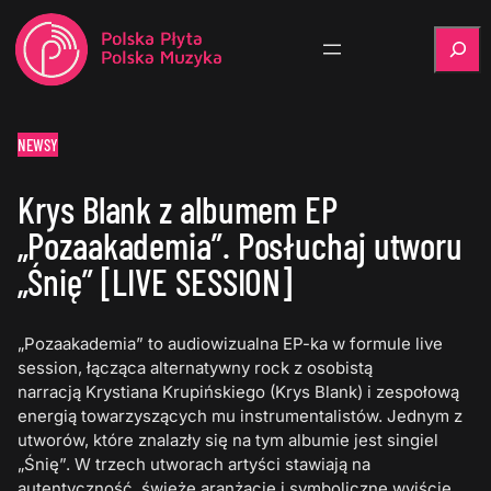
Szukaj
NEWSY
Krys Blank z albumem EP
„Pozaakademia”. Posłuchaj utworu
„Śnię” [LIVE SESSION]
„Pozaakademia” to audiowizualna EP-ka w formule live
session, łącząca alternatywny rock z osobistą
narracją Krystiana Krupińskiego (Krys Blank) i zespołową
energią towarzyszących mu instrumentalistów. Jednym z
utworów, które znalazły się na tym albumie jest singiel
„Śnię”. W trzech utworach artyści stawiają na
autentyczność, świeże aranżacje i symboliczne wyjście