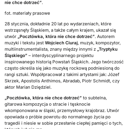
nie chce dotrzeć”
.
fot. materiały prasowe
28 stycznia, dokładnie 20 lat po wydarzeniach, które
wstrząsnęły Śląskiem, a także całym krajem, ukazał się
utwór
„Pocztówka, która nie chce dotrzeć”
. Autorem
muzyki i tekstu jest
Wojciech Ciuraj
, muzyk, kompozytor,
multiinstrumentalista, znany między innymi z
„Tryptyku
Śląskiego”
– interdyscyplinarnego projektu
inspirowanego historią Powstań Śląskich. Jego twórczość
często określa się jako muzykę rockową podniesioną do
rangi sztuki. Współpracował z takimi artystami jak: Józef
Skrzek, Apostolis Anthimos, Abradab, Piotr Schmidt, czy
aktor Marian Dziędziel.
„Pocztówka, która nie chce dotrzeć”
to subtelna,
gitarowa kompozycja o stracie i tęsknocie
wkomponowana w śląski, przemysłowy krajobraz. Utwór
opowiada o próbie powrotu do normalnego życia po
tragedii i niesie w sobie przesłanie ciepłej pamięci o tych,