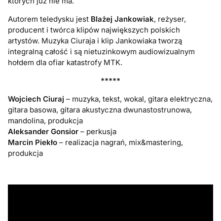
których już nie ma.
Autorem teledysku jest
Blażej Jankowiak
, reżyser,
producent i twórca klipów największych polskich
artystów. Muzyka Ciuraja i klip Jankowiaka tworzą
integralną całość i są nietuzinkowym audiowizualnym
hołdem dla ofiar katastrofy MTK.
*****
Wojciech Ciuraj
– muzyka, tekst, wokal, gitara elektryczna,
gitara basowa, gitara akustyczna dwunastostrunowa,
mandolina, produkcja
Aleksander Gonsior
– perkusja
Marcin Piekło
– realizacja nagrań, mix&mastering,
produkcja