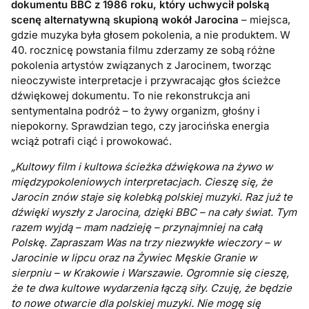
dokumentu BBC z 1986 roku, który uchwycił polską
scenę alternatywną skupioną wokół Jarocina
– miejsca,
gdzie muzyka była głosem pokolenia, a nie produktem. W
40. rocznicę powstania filmu zderzamy ze sobą różne
pokolenia artystów związanych z Jarocinem, tworząc
nieoczywiste interpretacje i przywracając głos ścieżce
dźwiękowej dokumentu. To nie rekonstrukcja ani
sentymentalna podróż – to żywy organizm, głośny i
niepokorny. Sprawdzian tego, czy jarocińska energia
wciąż potrafi ciąć i prowokować.
„Kultowy film i kultowa ścieżka dźwiękowa na żywo w
międzypokoleniowych interpretacjach. Cieszę się, że
Jarocin znów staje się kolebką polskiej muzyki. Raz już te
dźwięki wyszły z Jarocina, dzięki BBC – na cały świat. Tym
razem wyjdą – mam nadzieję – przynajmniej na całą
Polskę. Zapraszam Was na trzy niezwykłe wieczory – w
Jarocinie w lipcu oraz na Żywiec Męskie Granie w
sierpniu – w Krakowie i Warszawie. Ogromnie się cieszę,
że te dwa kultowe wydarzenia łączą siły. Czuję, że będzie
to nowe otwarcie dla polskiej muzyki. Nie mogę się