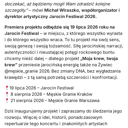
doczekać, aż będziemy mogli Wam zdradzić kolejne
szczegóły.”
– mówi
Michał Wiraszko, współorganizator i
dyrektor artystyczny Jarocin Festiwal 2026.
Premiera projektu odbędzie się 19 lipca 2026 roku na
Jarocin Festiwal
– w miejscu, z którego wszystko wyrasta
i do którego wszystko wraca. To tu projekt ma swój sens,
swoją genezę i swoją tożsamość. Siłę jarocińskiej narracji,
autentyczności i nieustającej potęgi rockowego buntu
chcemy nieść dalej – dlatego projekt
„Moja krew, twoja
krew”
przeniesie jarocińską energię także na Żywiec
@męskie_granie 2026. Bez zmiany DNA, bez wygładzania
krawędzi – z tą samą potrzebą szczerości i konfrontacji.
19 lipca 2026 – Jarocin Festiwal
8 sierpnia 2026 – Męskie Granie Kraków
21 sierpnia 2026 – Męskie Granie Warszawa
Dziś inaugurujemy projekt i zapraszamy do śledzenia jego
rozwoju. Więcej o idei, historii, ponadczasowym
repertuarze tego koncertu i znakomitych artystach