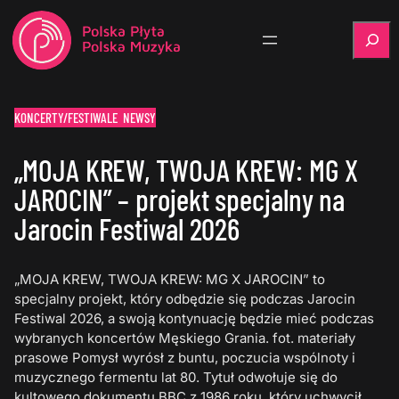
Szukaj
KONCERTY/FESTIWALE
NEWSY
„MOJA KREW, TWOJA KREW: MG X
JAROCIN” – projekt specjalny na
Jarocin Festiwal 2026
„MOJA KREW, TWOJA KREW: MG X JAROCIN” to
specjalny projekt, który odbędzie się podczas Jarocin
Festiwal 2026, a swoją kontynuację będzie mieć podczas
wybranych koncertów Męskiego Grania. fot. materiały
prasowe Pomysł wyrósł z buntu, poczucia wspólnoty i
muzycznego fermentu lat 80. Tytuł odwołuje się do
kultowego dokumentu BBC z 1986 roku, który uchwycił