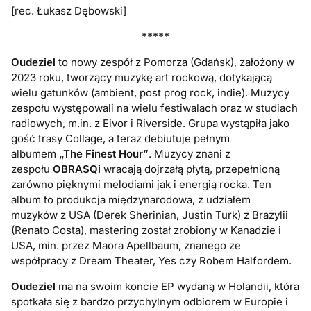
[rec. Łukasz Dębowski]
*****
Oudeziel
to nowy zespół z Pomorza (Gdańsk), założony w
2023 roku, tworzący muzykę art rockową, dotykającą
wielu gatunków (ambient, post prog rock, indie). Muzycy
zespołu występowali na wielu festiwalach oraz w studiach
radiowych, m.in. z Eivor i Riverside. Grupa wystąpiła jako
gość trasy Collage, a teraz debiutuje pełnym
albumem
„The Finest Hour”
. Muzycy znani z
zespołu
OBRASQi
wracają dojrzałą płytą, przepełnioną
zarówno pięknymi melodiami jak i energią rocka. Ten
album to produkcja międzynarodowa, z udziałem
muzyków z USA (Derek Sherinian, Justin Turk) z Brazylii
(Renato Costa), mastering został zrobiony w Kanadzie i
USA, min. przez Maora Apellbaum, znanego ze
współpracy z Dream Theater, Yes czy Robem Halfordem.
Oudeziel
ma na swoim koncie EP wydaną w Holandii, która
spotkała się z bardzo przychylnym odbiorem w Europie i