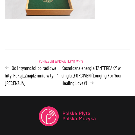
Od intymności po radiowe
Kosmiczna energia TANTFREAKY w
←
hity. Fukaj „Znajdź mnie w tym”
singlu „FORGIVEN (Longing For Your
[RECENZJA]
Healing Love)”!
→