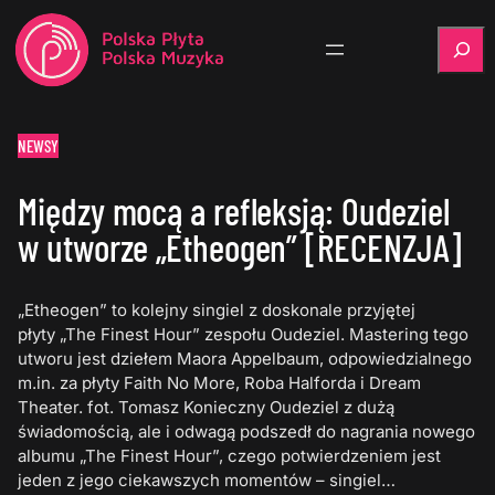
Szukaj
NEWSY
Między mocą a refleksją: Oudeziel
w utworze „Etheogen” [RECENZJA]
„Etheogen” to kolejny singiel z doskonale przyjętej
płyty „The Finest Hour” zespołu Oudeziel. Mastering tego
utworu jest dziełem Maora Appelbaum, odpowiedzialnego
m.in. za płyty Faith No More, Roba Halforda i Dream
Theater. fot. Tomasz Konieczny Oudeziel z dużą
świadomością, ale i odwagą podszedł do nagrania nowego
albumu „The Finest Hour”, czego potwierdzeniem jest
jeden z jego ciekawszych momentów – singiel…