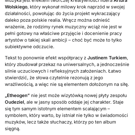
Muzyka jest efektem twórczej kreatywności lidera
Artura
Wolskiego
, który wykonał milowy krok naprzód w swojej
działalności, powołując do życia projekt wykraczający
daleko poza polskie realia. Wręcz można odnieść
wrażenie, że rodzimy rynek muzyczny wciąż nie jest w
pełni gotowy na właściwe przyjęcie i docenienie pracy
artystów o takiej skali ambicji – choć być może to tylko
subiektywne odczucie.
Tekst to ponownie efekt współpracy z
Justinem Turkiem
,
który zbudował przekaz na uniwersalnych, a jednocześnie
silnie uczuciowych i refleksyjnych założeniach. Łatwo
stwierdzić, że słowa czytelnie rezonują z jego
wrażliwością, a więc nie są elementem dołożonym na siłę.
„Etheogen”
nie jest może wizytówką nowej płyty zespołu
Oudeziel
, ale w jasny sposób oddaje jej charakter. Staje
się tym samym istotnym elementem scalającym –
symbolem, który warto, by istniał nie tylko w świadomości
muzyków, lecz także słuchaczy, którzy po ten album
sięgną.