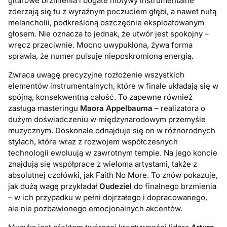
gitarowe brzmienia i bogate motywy instrumentalne
zderzają się tu z wyraźnym poczuciem głębi, a nawet nutą
melancholii, podkreśloną oszczędnie eksploatowanym
głosem. Nie oznacza to jednak, że utwór jest spokojny –
wręcz przeciwnie. Mocno uwypuklona, żywa forma
sprawia, że numer pulsuje nieposkromioną energią.
Zwraca uwagę precyzyjne rozłożenie wszystkich
elementów instrumentalnych, które w finale układają się w
spójną, konsekwentną całość. To zapewne również
zasługa masteringu
Maora Appelbauma
– realizatora o
dużym doświadczeniu w międzynarodowym przemyśle
muzycznym. Doskonale odnajduje się on w różnorodnych
stylach, które wraz z rozwojem współczesnych
technologii ewoluują w zawrotnym tempie. Na jego koncie
znajdują się współprace z wieloma artystami, także z
absolutnej czołówki, jak Faith No More. To znów pokazuje,
jak dużą wagę przykładał
Oudeziel
do finalnego brzmienia
– w ich przypadku w pełni dojrzałego i dopracowanego,
ale nie pozbawionego emocjonalnych akcentów.