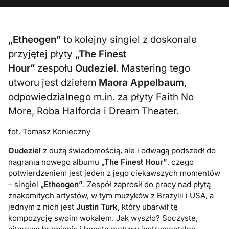
„Etheogen”
to kolejny singiel z doskonale
przyjętej płyty
„The Finest
Hour”
zespołu
Oudeziel
. Mastering tego
utworu jest dziełem
Maora Appelbaum
,
odpowiedzialnego m.in. za płyty Faith No
More, Roba Halforda i Dream Theater.
fot. Tomasz Konieczny
Oudeziel
z dużą świadomością, ale i odwagą podszedł do
nagrania nowego albumu
„The Finest Hour”
, czego
potwierdzeniem jest jeden z jego ciekawszych momentów
– singiel
„Etheogen”
. Zespół zaprosił do pracy nad płytą
znakomitych artystów, w tym muzyków z Brazylii i USA, a
jednym z nich jest
Justin Turk
, który ubarwił tę
kompozycję swoim wokalem. Jak wyszło? Soczyste,