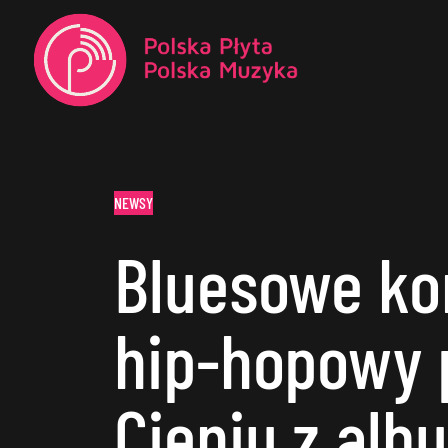
NEWSY
Bluesowe kor
hip-hopowy 
Cieniu z al