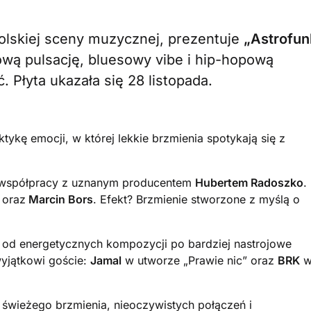
polskiej sceny muzycznej, prezentuje
„Astrofun
kową pulsację, bluesowy vibe i hip-hopową
. Płyta ukazała się 28 listopada.
kę emocji, w której lekkie brzmienia spotykają się z
j współpracy z uznanym producentem
Hubertem Radoszko
.
oraz
Marcin Bors
. Efekt? Brzmienie stworzone z myślą o
od energetycznych kompozycji po bardziej nastrojowe
wyjątkowi goście:
Jamal
w utworze „Prawie nic” oraz
BRK
 świeżego brzmienia, nieoczywistych połączeń i