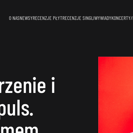
O NAS
NEWSY
RECENZJE PŁYT
RECENZJE SINGLI
WYWIADY
KONCERTY/
zenie i
puls.
bumem