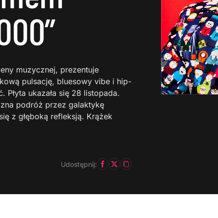
3000”
sceny muzycznej, prezentuje
kową pulsację, bluesowy vibe i hip-
 Płyta ukazała się 28 listopada.
czna podróż przez galaktykę
się z głęboką refleksją. Krążek
Udostępnij: