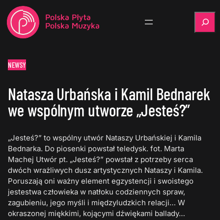
Szukaj
NEWSY
Natasza Urbańska i Kamil Bednarek
we wspólnym utworze „Jesteś?”
„Jesteś?” to wspólny utwór Nataszy Urbańskiej i Kamila
Bednarka. Do piosenki powstał teledysk. fot. Marta
Machej Utwór pt. „Jesteś?” powstał z potrzeby serca
dwóch wrażliwych dusz artystycznych Nataszy i Kamila.
Poruszają oni ważny element egzystencji i swoistego
jestestwa człowieka w natłoku codziennych spraw,
zagubieniu, jego myśli i międzyludzkich relacji… W
okraszonej miękkimi, kojącymi dźwiękami ballady…