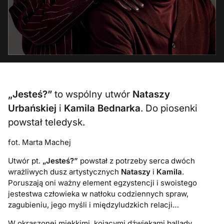
„Jesteś?”
to wspólny utwór
Nataszy
Urbańskiej
i
Kamila Bednarka
. Do piosenki
powstał teledysk.
fot. Marta Machej
Utwór pt.
„Jesteś?”
powstał z potrzeby serca dwóch
wrażliwych dusz artystycznych
Nataszy
i
Kamila
.
Poruszają oni ważny element egzystencji i swoistego
jestestwa człowieka w natłoku codziennych spraw,
zagubieniu, jego myśli i międzyludzkich relacji…
W okraszonej miękkimi, kojącymi dźwiękami ballady