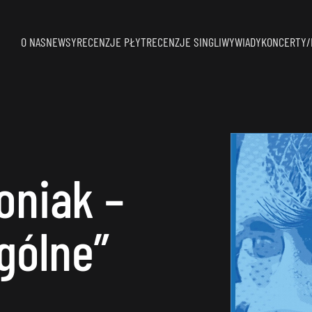
O NAS
NEWSY
RECENZJE PŁYT
RECENZJE SINGLI
WYWIADY
KONCERTY/
oniak –
gólne”