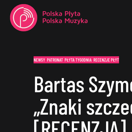
NEWSY
PATRONAT
PŁYTA TYGODNIA
RECENZJE PŁYT
Bartas Szym
„Znaki szcze
[RECENZJA]