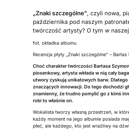
„Znaki szczególne”
, czyli nowa, pi
października pod naszym patronat
twórczość artysty? O tym w naszej
fot. okładka albumu
Recenzja płyty „Znaki szczególne” – Bartas
Choć charakter twórczości Bartasa Szymoni
piosenkowy, artysta wkłada w nią cały baga
utwory zyskują unikatowych barw. Dlatego j
znaczących innowacji. Do tego dochodzi gło
znamienny, że trudno pomylić go z kimś inny
robi to właśnie on.
Wokalista tworzy własną przestrzeń, w które
każdy moment na jego albumie posiada magne
płeć, ale każdego, kto jest wrażliwy na dź