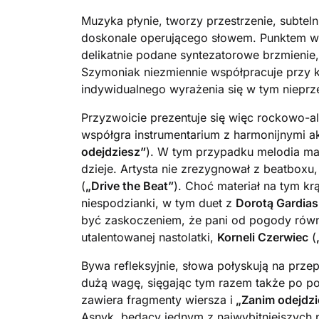
Muzyka płynie, tworzy przestrzenie, subteln
doskonale operującego słowem. Punktem wy
delikatnie podane syntezatorowe brzmienie
Szymoniak niezmiennie współpracuje przy k
indywidualnego wyrażenia się w tym niepr
Przyzwoicie prezentuje się więc rockowo-a
współgra instrumentarium z harmonijnymi akc
odejdziesz”
). W tym przypadku melodia ma 
dzieje. Artysta nie zrezygnował z beatbox
(
„Drive the Beat”
). Choć materiał na tym krą
niespodzianki, w tym duet z
Dorotą Gardias
być zaskoczeniem, że pani od pogody równi
utalentowanej nastolatki,
Korneli Czerwiec
(
Bywa refleksyjnie, słowa połyskują na prze
dużą wagę, sięgając tym razem także po p
zawiera fragmenty wiersza i
„Zanim odejdzi
Asnyk, będący jednym z najwybitniejszych 