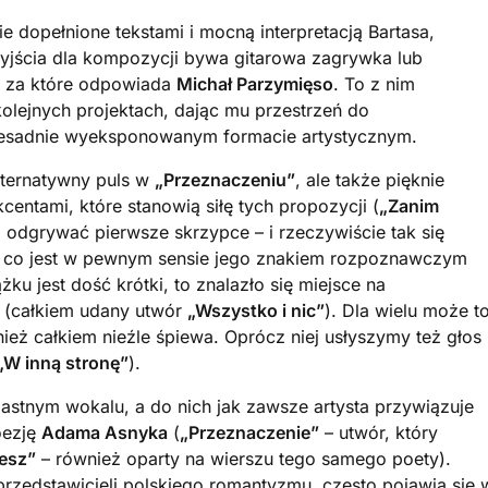
ie dopełnione tekstami i mocną interpretacją Bartasa,
jścia dla kompozycji bywa gitarowa zagrywka lub
, za które odpowiada
Michał Parzymięso
. To z nim
olejnych projektach, dając mu przestrzeń do
zesadnie wyeksponowanym formacie artystycznym.
lternatywny puls w
„Przeznaczeniu”
, ale także pięknie
entami, które stanowią siłę tych propozycji (
„Zanim
odgrywać pierwsze skrzypce – i rzeczywiście tak się
u, co jest w pewnym sensie jego znakiem rozpoznawczym
żku jest dość krótki, to znalazło się miejsce na
(całkiem udany utwór
„Wszystko i nic”
). Dla wielu może t
eż całkiem nieźle śpiewa. Oprócz niej usłyszymy też głos
„W inną stronę”
).
pastnym wokalu, a do nich jak zawsze artysta przywiązuje
oezję
Adama Asnyka
(
„Przeznaczenie”
– utwór, który
esz”
– również oparty na wierszu tego samego poety).
przedstawicieli polskiego romantyzmu, często pojawia się 