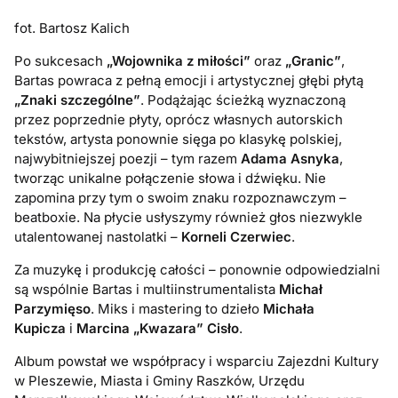
fot. Bartosz Kalich
Po sukcesach
„Wojownika z miłości”
oraz
„Granic”
,
Bartas powraca z pełną emocji i artystycznej głębi płytą
„Znaki szczególne”
. Podążając ścieżką wyznaczoną
przez poprzednie płyty, oprócz własnych autorskich
tekstów, artysta ponownie sięga po klasykę polskiej,
najwybitniejszej poezji – tym razem
Adama Asnyka
,
tworząc unikalne połączenie słowa i dźwięku. Nie
zapomina przy tym o swoim znaku rozpoznawczym –
beatboxie. Na płycie usłyszymy również głos niezwykle
utalentowanej nastolatki –
Korneli Czerwiec
.
Za muzykę i produkcję całości – ponownie odpowiedzialni
są wspólnie Bartas i multiinstrumentalista
Michał
Parzymięso
. Miks i mastering to dzieło
Michała
Kupicza
i
Marcina „Kwazara” Cisło
.
Album powstał we współpracy i wsparciu Zajezdni Kultury
w Pleszewie, Miasta i Gminy Raszków, Urzędu