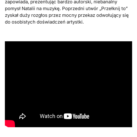
zapowiada, prezentując bardzo autorski, niebanalny
pomysł Natalii na muzykę. Poprzedni utwór „Przełknij to”
zyskał duży rozgłos przez mocny przekaz odwołujący się
do osobistych doświadczeń artystki.