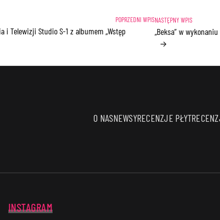
dia i Telewizji Studio S-1 z albumem „Wstęp
„Beksa” w wykonaniu 
→
O NAS
NEWSY
RECENZJE PŁYT
RECENZJ
INSTAGRAM