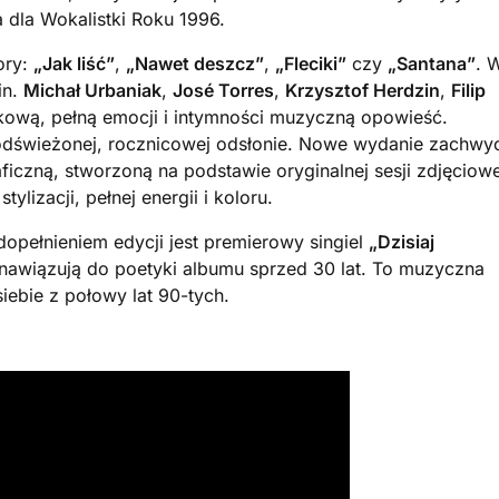
a dla Wokalistki Roku 1996.
ory:
„Jak liść”
,
„Nawet deszcz”
,
„Fleciki”
czy
„Santana”
. 
in.
Michał Urbaniak
,
José Torres
,
Krzysztof Herdzin
,
Filip
ową, pełną emocji i intymności muzyczną opowieść.
dświeżonej, rocznicowej odsłonie. Nowe wydanie zachwy
ficzną, stworzoną na podstawie oryginalnej sesji zdjęciowe
lizacji, pełnej energii i koloru.
pełnieniem edycji jest premierowy singiel
„Dzisiaj
a nawiązują do poetyki albumu sprzed 30 lat. To muzyczna
iebie z połowy lat 90-tych.