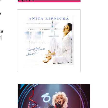
W
ca
j