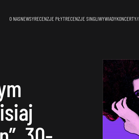
O NAS
NEWSY
RECENZJE PŁYT
RECENZJE SINGLI
WYWIADY
KONCERTY/
wym
siaj
n”. 30-