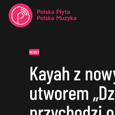
NEWSY
Kayah z no
utworem „Dzi
przychodzi o