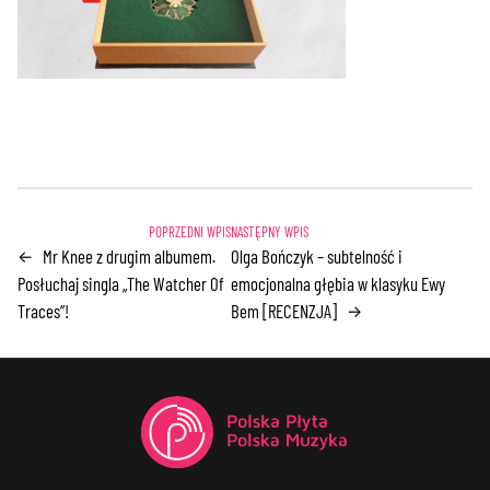
Mr Knee z drugim albumem.
Olga Bończyk – subtelność i
←
Posłuchaj singla „The Watcher Of
emocjonalna głębia w klasyku Ewy
Traces”!
Bem [RECENZJA]
→