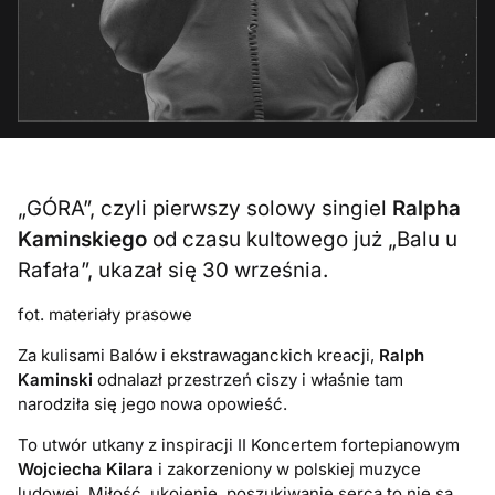
„GÓRA”, czyli pierwszy solowy singiel
Ralpha
Kaminskiego
od czasu kultowego już „Balu u
Rafała”, ukazał się 30 września.
fot. materiały prasowe
Za kulisami Balów i ekstrawaganckich kreacji,
Ralph
Kaminski
odnalazł przestrzeń ciszy i właśnie tam
narodziła się jego nowa opowieść.
To utwór utkany z inspiracji II Koncertem fortepianowym
Wojciecha Kilara
i zakorzeniony w polskiej muzyce
ludowej. Miłość, ukojenie, poszukiwanie serca to nie są