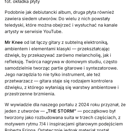
fot. okładka płyty
Podobnie jak debiutancki album, druga płyta również
zawiera siedem utworów. Do wielu z nich powstały
teledyski, które można obejrzeć i wysłuchać na kanale
artysty w serwisie YouTube.
Mr Knee
od lat łączy gitary z subtelną elektroniką,
ambientem i elementami klasyki — przekształcając
dźwięk, by przekazywać zarówno melancholię, jak i
refleksję. Twórca nagrywa w domowym studiu, często
samodzielnie tworząc partie gitarowe i syntezatorowe.
Jego narzędzia to nie tylko instrument, ale też
przetwarzacz — gitara staje się rodzajem kontrolera
dźwięku, z którego wyłaniają się warstwy ambientowe i
przestrzenne brzmienia.
W wywiadzie dla naszego portalu z 2024 roku przyznał, że
jeden z utworów —
„THE STORM”
— początkowo był
tworzony jako rozbudowana suita w trzech częściach, z
motywem rytmu 7/4 i inspiracjami gitarowym podejściem
Roberta Frippa. Ostatecznie jednak materiał został