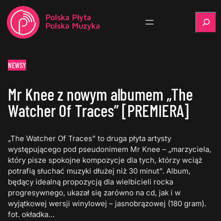
Szukaj
NEWSY
Mr Knee z nowym albumem „The
Watcher Of Traces” [PREMIERA]
„The Watcher Of Traces” to druga płyta artysty
występującego pod pseudonimem Mr Knee – „marzyciela,
który pisze spokojne kompozycje dla tych, którzy wciąż
potrafią słuchać muzyki dłużej niż 30 minut”. Album,
będący idealną propozycją dla wielbicieli rocka
progresywnego, ukazał się zarówno na cd, jak i w
wyjątkowej wersji winylowej – jasnobrązowej (180 gram).
fot. okładka…