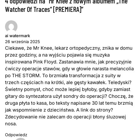
4 odpowiedzi na “Mr Knee z nowym albumem „The
Watcher Of Traces” [PREMIERA]”
ai watermark
26 września 2025
Ciekawe, że Mr Knee, lekarz ortopedyczny, znika w domu
przez godziny, a na wyjściu pojawia się muzyka
inspirowana Pink Floyd. Zastanawia mnie, jak precyzyjnie
ćwiczy operacje stawów, gdy w głowie narasta melancolia
po THE STORM. To brzmiała transformacja z suity w
trzech częściach na krótki, ale gęsty kawałek. Teledyski?
Świetny pomysł, choć może lepiej byłoby, gdyby zamiast
gitary do syntezatora użył sondry do operacji? Choczę, że
druga płyta to kasa, bo teksty napisane 30 lat temu brzmią
jak wspomnienie z dzieciństwa. A link do strony?
Zdecydowanie nie zalecam do operacji błony śluzowej
nosa.
Odpowiedz