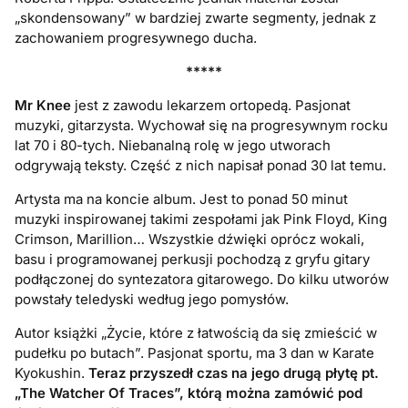
„skondensowany” w bardziej zwarte segmenty, jednak z
zachowaniem progresywnego ducha.
*****
Mr Knee
jest z zawodu lekarzem ortopedą. Pasjonat
muzyki, gitarzysta. Wychował się na progresywnym rocku
lat 70 i 80-tych. Niebanalną rolę w jego utworach
odgrywają teksty. Część z nich napisał ponad 30 lat temu.
Artysta ma na koncie album. Jest to ponad 50 minut
muzyki inspirowanej takimi zespołami jak Pink Floyd, King
Crimson, Marillion… Wszystkie dźwięki oprócz wokali,
basu i programowanej perkusji pochodzą z gryfu gitary
podłączonej do syntezatora gitarowego. Do kilku utworów
powstały teledyski według jego pomysłów.
Autor książki „Życie, które z łatwością da się zmieścić w
pudełku po butach”. Pasjonat sportu, ma 3 dan w Karate
Kyokushin.
Teraz przyszedł czas na jego drugą płytę pt.
„The Watcher Of Traces”, którą można zamówić pod